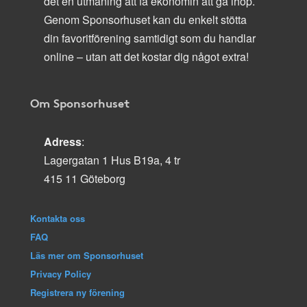
det en utmaning att få ekonomin att gå ihop.
Genom Sponsorhuset kan du enkelt stötta
din favoritförening samtidigt som du handlar
online – utan att det kostar dig något extra!
Om Sponsorhuset
Adress
:
Lagergatan 1 Hus B19a, 4 tr
415 11 Göteborg
Kontakta oss
FAQ
Läs mer om Sponsorhuset
Privacy Policy
Registrera ny förening