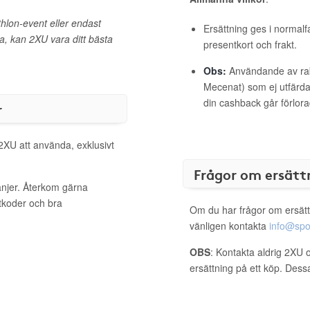
thlon-event eller endast
Ersättning ges i normalf
da, kan 2XU vara ditt bästa
presentkort och frakt.
Obs:
Användande av raba
Mecenat) som ej utfärdat
din cashback går förlora
r
 2XU att använda, exklusivt
Frågor om ersätt
anjer. Återkom gärna
ttkoder och bra
Om du har frågor om ersätt
vänligen kontakta
info@spo
OBS
: Kontakta aldrig 2XU o
ersättning på ett köp. Dess