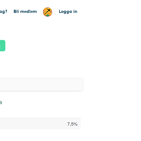
tag?
Bli medlem
Logga in
k
a
7,5%