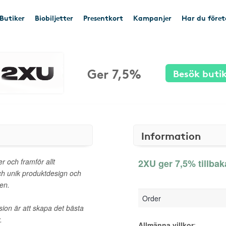
Butiker
Biobiljetter
Presentkort
Kampanjer
Har du före
Ger 7,5%
Besök buti
Information
r och framför allt
2XU ger 7,5% tillbak
h unik produktdesign och
ten.
Order
sion är att skapa det bästa
.
Allmänna villkor
: