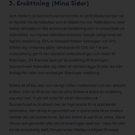
3. Ersättning (Mina Sidor)
Som medlem på Sponsorhuset.se kommer du att få tillbaka pengar när
du handlar via de nätbutiker som är listade hos oss. Nätbutikerna väljer
mellan att betala en fast summa per beställning eller en procentsats på
ordervärdet. Hur mycket nätbutikerna betalar framgår tydligt innan du
lagt din beställning. 50% av beloppet tillfaller föreningen och 50%
tillfaller dig. Undantag gäller närvarande för Cint, där 1 kr per
undersökning går till den besvarar undersökningen och resten till
föreningen. På Svenska Spel går all ersättning till föreningen.
Sponsorhuset förbehåller sig rätten att närhelst lägga till eller dra ifrån
företag från listan som endast ger föreningen ersättning.
Notera att ett köp sker som vanligt mellan medlemmen och den aktuella
butiken. Från tid till annan kan de olika butikerna ändra sin ersättning
upp eller ned. Vi gör allt vi kan för att all information på
Sponsorhuset.se är aktuell men tar inget ansvar för ej uppdaterad
information. När ett köp är genomfört och vi spårat detta till en medlem
hamnar den på dennes konto, det kan ibland ta upp till en vecka. Köpet
räknas som genomfört efter det att betalningen skett och i vissa fall efter
det att utcheckning skett. Pengarna kan hämtas ut tidigast 30 dagar