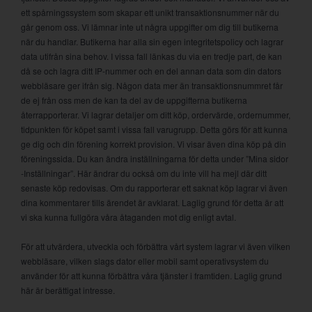
ett spårningssystem som skapar ett unikt transaktionsnummer när du
går genom oss. Vi lämnar inte ut några uppgifter om dig till butikerna
när du handlar. Butikerna har alla sin egen integritetspolicy och lagrar
data utifrån sina behov. I vissa fall länkas du via en tredje part, de kan
då se och lagra ditt IP-nummer och en del annan data som din dators
webbläsare ger ifrån sig. Någon data mer än transaktionsnummret får
de ej från oss men de kan ta del av de uppgifterna butikerna
återrapporterar. Vi lagrar detaljer om ditt köp, ordervärde, ordernummer,
tidpunkten för köpet samt i vissa fall varugrupp. Detta görs för att kunna
ge dig och din förening korrekt provision. Vi visar även dina köp på din
föreningssida. Du kan ändra inställningarna för detta under ”Mina sidor
-Inställningar”. Här ändrar du också om du inte vill ha mejl där ditt
senaste köp redovisas. Om du rapporterar ett saknat köp lagrar vi även
dina kommentarer tills ärendet är avklarat. Laglig grund för detta är att
vi ska kunna fullgöra våra åtaganden mot dig enligt avtal.
För att utvärdera, utveckla och förbättra vårt system lagrar vi även vilken
webbläsare, vilken slags dator eller mobil samt operativsystem du
använder för att kunna förbättra våra tjänster i framtiden. Laglig grund
här är berättigat intresse.