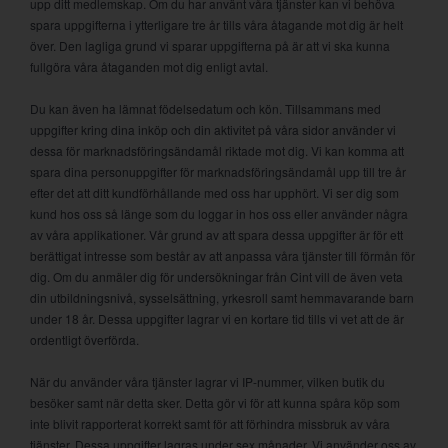
upp ditt medlemskap. Om du har använt våra tjänster kan vi behöva
spara uppgifterna i ytterligare tre år tills våra åtagande mot dig är helt
över. Den lagliga grund vi sparar uppgifterna på är att vi ska kunna
fullgöra våra åtaganden mot dig enligt avtal.
Du kan även ha lämnat födelsedatum och kön. Tillsammans med
uppgifter kring dina inköp och din aktivitet på våra sidor använder vi
dessa för marknadsföringsändamål riktade mot dig. Vi kan komma att
spara dina personuppgifter för marknadsföringsändamål upp till tre år
efter det att ditt kundförhållande med oss har upphört. Vi ser dig som
kund hos oss så länge som du loggar in hos oss eller använder några
av våra applikationer. Vår grund av att spara dessa uppgifter är för ett
berättigat intresse som består av att anpassa våra tjänster till förmån för
dig. Om du anmäler dig för undersökningar från Cint vill de även veta
din utbildningsnivå, sysselsättning, yrkesroll samt hemmavarande barn
under 18 år. Dessa uppgifter lagrar vi en kortare tid tills vi vet att de är
ordentligt överförda.
När du använder våra tjänster lagrar vi IP-nummer, vilken butik du
besöker samt när detta sker. Detta gör vi för att kunna spåra köp som
inte blivit rapporterat korrekt samt för att förhindra missbruk av våra
tjänster. Dessa uppgifter lagras under sex månader. Vi använder oss av