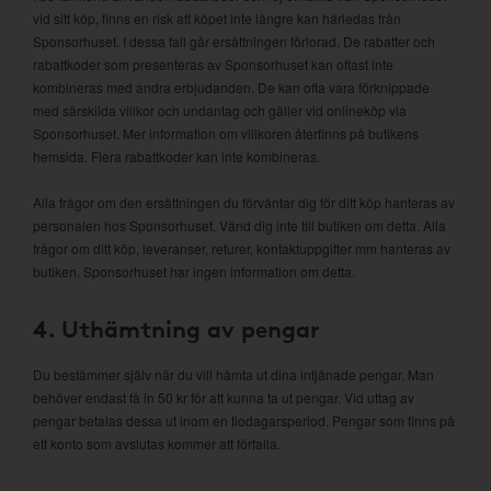
vid sitt köp, finns en risk att köpet inte längre kan härledas från
Sponsorhuset. I dessa fall går ersättningen förlorad. De rabatter och
rabattkoder som presenteras av Sponsorhuset kan oftast inte
kombineras med andra erbjudanden. De kan ofta vara förknippade
med särskilda villkor och undantag och gäller vid onlineköp via
Sponsorhuset. Mer information om villkoren återfinns på butikens
hemsida. Flera rabattkoder kan inte kombineras.
Alla frågor om den ersättningen du förväntar dig för ditt köp hanteras av
personalen hos Sponsorhuset. Vänd dig inte till butiken om detta. Alla
frågor om ditt köp, leveranser, returer, kontaktuppgifter mm hanteras av
butiken. Sponsorhuset har ingen information om detta.
4. Uthämtning av pengar
Du bestämmer själv när du vill hämta ut dina intjänade pengar. Man
behöver endast få in 50 kr för att kunna ta ut pengar. Vid uttag av
pengar betalas dessa ut inom en tiodagarsperiod. Pengar som finns på
ett konto som avslutas kommer att förfalla.