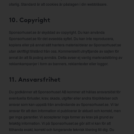
ofarlig. Standard är att cookies är påslagen i din webbläsare.
10. Copyright
Sponsorhuset.se är skyddad av copyright. Du kan använda
Sponsorhuset.se för det avsedda syftet. Du kan inte reproducera,
kopiera eller på annat sätt hantera material/delar av Sponsorhuset.se
utan skriftligt tillstånd från oss. Kommersiellt utnyttjande av sajten för
annat än att få poäng anmäls. Detta avser ej vanlig marknadsföring av
reklamkampanjer i form av banners, reklamtexter eller loggor.
11. Ansvarsfrihet
Du godkänner att Sponsorhuset AB kommer att hållas ansvarslöst för
eventuella förluster, krav, skada, utgifter eller andra förpliktelser och
ansvar som kan uppstå från användande av Sponsorhuset.se. Vi tar
ansvar för att den information vi publicerar är aktuell och korrekt, men
ger inga garantier. Vi accepterar inga former av krav på grund av
felaktig information. Vi på Sponsorhuset.se gör allt vi kan för att
tillhanda exakt, korrekt och fungerande teknisk lösning till dig. Du