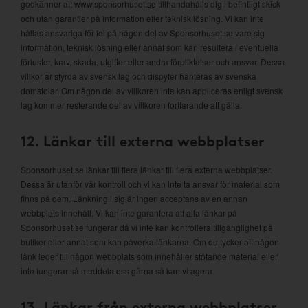
godkänner att www.sponsorhuset.se tillhandahålls dig i befintligt skick
och utan garantier på information eller teknisk lösning. Vi kan inte
hållas ansvariga för fel på någon del av Sponsorhuset.se vare sig
information, teknisk lösning eller annat som kan resultera i eventuella
förluster, krav, skada, utgifter eller andra förpliktelser och ansvar. Dessa
villkor är styrda av svensk lag och dispyter hanteras av svenska
domstolar. Om någon del av villkoren inte kan appliceras enligt svensk
lag kommer resterande del av villkoren fortfarande att gälla.
12. Länkar till externa webbplatser
Sponsorhuset.se länkar till flera länkar till flera externa webbplatser.
Dessa är utanför vår kontroll och vi kan inte ta ansvar för material som
finns på dem. Länkning i sig är ingen acceptans av en annan
webbplats innehåll. Vi kan inte garantera att alla länkar på
Sponsorhuset.se fungerar då vi inte kan kontrollera tillgänglighet på
butiker eller annat som kan påverka länkarna. Om du tycker att någon
länk leder till någon webbplats som innehåller stötande material eller
inte fungerar så meddela oss gärna så kan vi agera.
13. Länkar från externa webbplatser