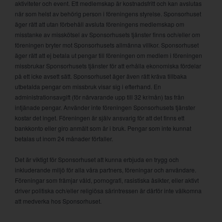
aktiviteter och event. Ett medlemskap är kostnadsfritt och kan avslutas
när som helst av behörig person i föreningens styrelse. Sponsorhuset
äger rätt att utan förbehåll avsluta föreningens medlemskap om
misstanke av misskötsel av Sponsorhusets tjänster finns och/eller om
föreningen bryter mot Sponsorhusets allmänna villkor. Sponsorhuset
äger rätt att ej betala ut pengar till föreningen om medlem i föreningen
missbrukar Sponsorhusets tjänster för att erhålla ekonomiska fördelar
på ett icke avsett sätt. Sponsorhuset äger även rätt kräva tillbaka
utbetalda pengar om missbruk visar sig i efterhand. En
administrationsavgift (för närvarande upp till 32 kr/mån) tas från
intjänade pengar. Använder inte föreningen Sponsorhusets tjänster
kostar det inget. Föreningen är själv ansvarig för att det finns ett
bankkonto eller giro anmält som är i bruk. Pengar som inte kunnat
betalas ut inom 24 månader förfaller.
Det är viktigt för Sponsorhuset att kunna erbjuda en trygg och
inkluderande miljö för alla våra partners, föreningar och användare.
Föreningar som främjar våld, pornografi, rasistiska åsikter, eller aktivt
driver politiska och/eller religiösa särintressen är därför inte välkomna
att medverka hos Sponsorhuset.