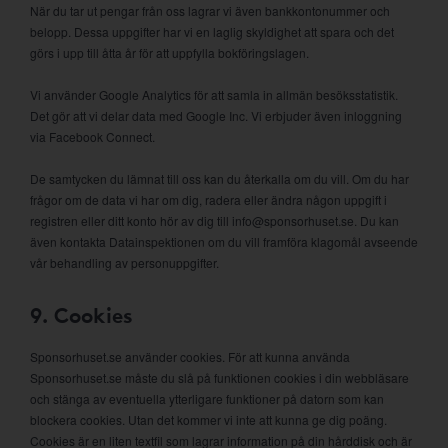
När du tar ut pengar från oss lagrar vi även bankkontonummer och
belopp. Dessa uppgifter har vi en laglig skyldighet att spara och det
görs i upp till åtta år för att uppfylla bokföringslagen.
Vi använder Google Analytics för att samla in allmän besöksstatistik.
Det gör att vi delar data med Google Inc. Vi erbjuder även inloggning
via Facebook Connect.
De samtycken du lämnat till oss kan du återkalla om du vill. Om du har
frågor om de data vi har om dig, radera eller ändra någon uppgift i
registren eller ditt konto hör av dig till info@sponsorhuset.se. Du kan
även kontakta Datainspektionen om du vill framföra klagomål avseende
vår behandling av personuppgifter.
9. Cookies
Sponsorhuset.se använder cookies. För att kunna använda
Sponsorhuset.se måste du slå på funktionen cookies i din webbläsare
och stänga av eventuella ytterligare funktioner på datorn som kan
blockera cookies. Utan det kommer vi inte att kunna ge dig poäng.
Cookies är en liten textfil som lagrar information på din hårddisk och är