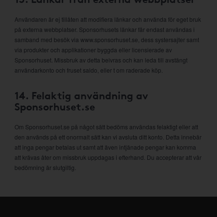
Användaren är ej tillåten att modifiera länkar och använda för eget bruk
på externa webbplatser. Sponsorhusets länkar får endast användas i
samband med besök via www.sponsorhuset.se, dess systersajter samt
via produkter och applikationer byggda eller licensierade av
Sponsorhuset. Missbruk av detta beivras och kan leda till avstängt
användarkonto och fruset saldo, eller t om raderade köp.
14. Felaktig användning av
Sponsorhuset.se
Om Sponsorhuset.se på något sätt bedöms användas felaktigt eller att
den används på ett onormalt sätt kan vi avsluta ditt konto. Detta innebär
att inga pengar betalas ut samt att även intjänade pengar kan komma
att krävas åter om missbruk uppdagas i efterhand. Du accepterar att vår
bedömning är slutgiltig.