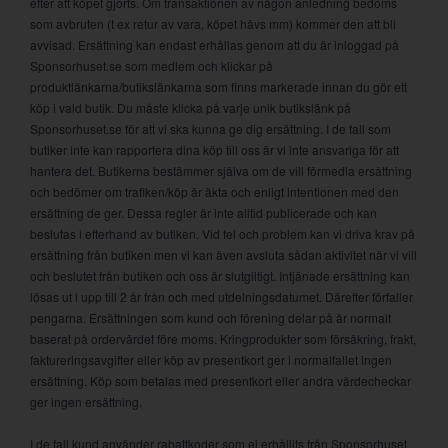
efter att köpet gjorts. Om transaktionen av någon anledning bedöms
som avbruten (t ex retur av vara, köpet hävs mm) kommer den att bli
avvisad. Ersättning kan endast erhållas genom att du är inloggad på
Sponsorhuset.se som medlem och klickar på
produktlänkarna/butikslänkarna som finns markerade innan du gör ett
köp i vald butik. Du måste klicka på varje unik butikslänk på
Sponsorhuset.se för att vi ska kunna ge dig ersättning. I de fall som
butiker inte kan rapportera dina köp till oss är vi inte ansvariga för att
hantera det. Butikerna bestämmer själva om de vill förmedla ersättning
och bedömer om trafiken/köp är äkta och enligt intentionen med den
ersättning de ger. Dessa regler är inte alltid publicerade och kan
beslutas i efterhand av butiken. Vid fel och problem kan vi driva krav på
ersättning från butiken men vi kan även avsluta sådan aktivitet när vi vill
och beslutet från butiken och oss är slutgiltigt. Intjänade ersättning kan
lösas ut i upp till 2 år från och med utdelningsdatumet. Därefter förfaller
pengarna. Ersättningen som kund och förening delar på är normalt
baserat på ordervärdet före moms. Kringprodukter som försäkring, frakt,
faktureringsavgifter eller köp av presentkort ger i normalfallet ingen
ersättning. Köp som betalas med presentkort eller andra värdecheckar
ger ingen ersättning.
I de fall kund använder rabattkoder som ej erhållits från Sponsorhuset