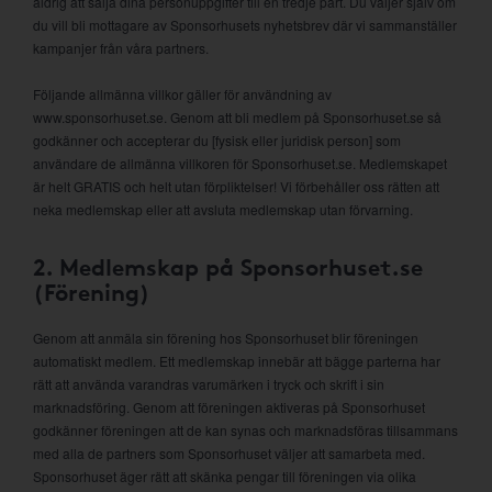
aldrig att sälja dina personuppgifter till en tredje part. Du väljer själv om
du vill bli mottagare av Sponsorhusets nyhetsbrev där vi sammanställer
kampanjer från våra partners.
Följande allmänna villkor gäller för användning av
www.sponsorhuset.se. Genom att bli medlem på Sponsorhuset.se så
godkänner och accepterar du [fysisk eller juridisk person] som
användare de allmänna villkoren för Sponsorhuset.se. Medlemskapet
är helt GRATIS och helt utan förpliktelser! Vi förbehåller oss rätten att
neka medlemskap eller att avsluta medlemskap utan förvarning.
2. Medlemskap på Sponsorhuset.se
(Förening)
Genom att anmäla sin förening hos Sponsorhuset blir föreningen
automatiskt medlem. Ett medlemskap innebär att bägge parterna har
rätt att använda varandras varumärken i tryck och skrift i sin
marknadsföring. Genom att föreningen aktiveras på Sponsorhuset
godkänner föreningen att de kan synas och marknadsföras tillsammans
med alla de partners som Sponsorhuset väljer att samarbeta med.
Sponsorhuset äger rätt att skänka pengar till föreningen via olika