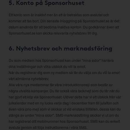
5. Konto på Sponsorhuset
Ett konto som är inaktivt mer än ett år betraktas som avslutat och
kommer att tas bort. Din senaste inloggning på Sponsorhuset.se är det
datum används för att bedöma inaktiva konton. Du godkänner även att
Sponsorhuset.se kan skicka relevanta nyhetsbrev till dig.
6. Nyhetsbrev och marknadsföring
Du som medlem hos Sponsorhuset kan under "mina sidor" hantera
dina inställningar och vilka utskick du vill ta emot.
När du registrerar dig som ny medlem så får du välja om du vill ta emot
vårt allmänna nyhetsbrev.
Alla våra nya medlemmar får våra introduktionsmejl som består av
några utvalda kampanjer. Du får också våra tackmejl som du får när du
har gjort ett köp via Sponsorhuset. Utöver detta har vi ett utskick från vår
julkalender med en ny lucka varje dag i december fram till julafton och
även våra prio-mejl som vi skickar ut vid enstaka tillfällen, dessa kan du
stänga av under "mina sidor". SMS-marknadsföring skickar vi ut om du
har registrerat ditt mobilnummer hos Sponsorhuset. SMS kan du enkelt
avsluta genom att följa instruktionerna i våra SMS.