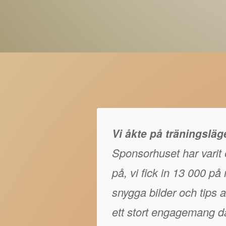
Vi åkte på träningslä
Sponsorhuset har varit e
på, vi fick in 13 000 p
snygga bilder och tips at
ett stort engagemang då