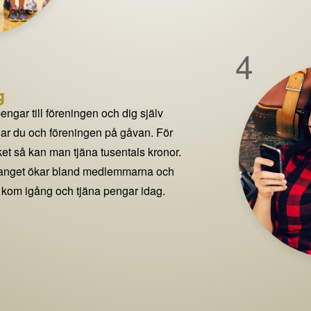
4
g
pengar till föreningen och dig själv
delar du och föreningen på gåvan. För
t så kan man tjäna tusentals kronor.
manget ökar bland medlemmarna och
 kom igång och tjäna pengar idag.