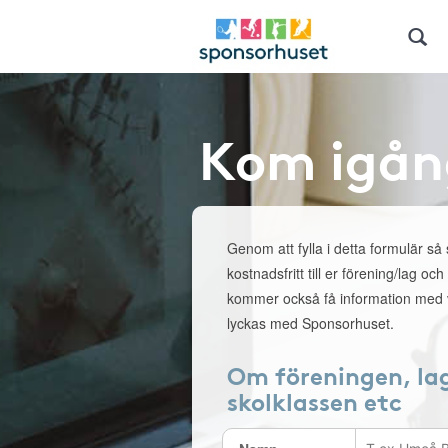
Kom igån
Genom att fylla i detta formulär så
kostnadsfritt till er förening/lag och
kommer också få information med v
lyckas med Sponsorhuset.
Om föreningen, la
skolklassen etc