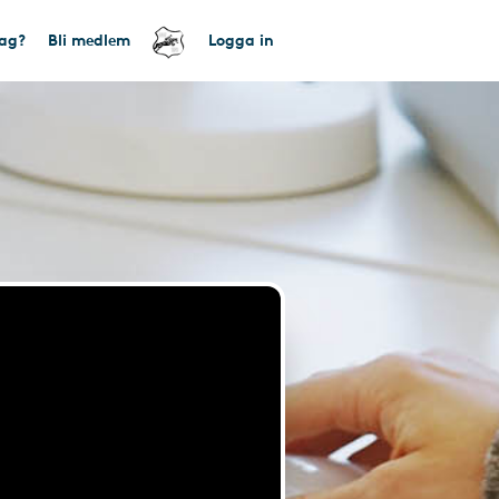
tag?
Bli medlem
Logga in