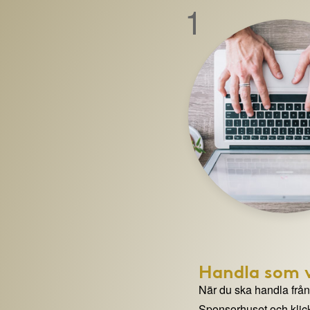
1
Handla som v
När du ska handla från e
Sponsorhuset och klick