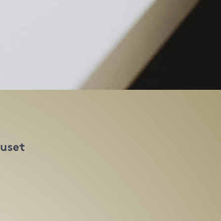
huset
t