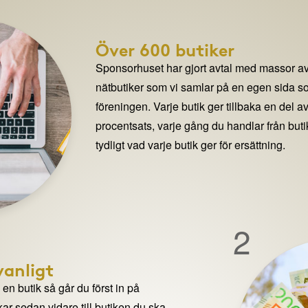
Över 600 butiker
Sponsorhuset har gjort avtal med massor av
nätbutiker som vi samlar på en egen sida so
föreningen. Varje butik ger tillbaka en del av
procentsats, varje gång du handlar från but
tydligt vad varje butik ger för ersättning.
2
anligt
n butik så går du först in på
ar sedan vidare till butiken du ska