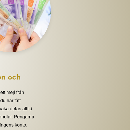
en och
 ett mejl från
 har fått
lbaka delas alltid
handlar. Pengarna
eningens konto.