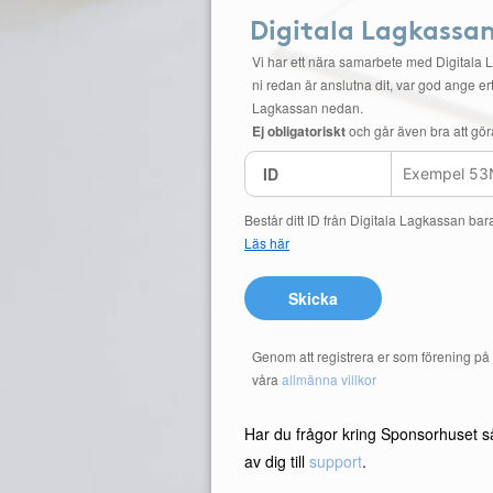
Digitala Lagkassa
Vi har ett nära samarbete med Digitala 
ni redan är anslutna dit, var god ange ert
Lagkassan nedan.
Ej obligatoriskt
och går även bra att gör
ID
Består ditt ID från Digitala Lagkassan bar
Läs här
Skicka
Genom att registrera er som förening p
våra
allmänna villkor
Har du frågor kring Sponsorhuset s
av dig till
support
.