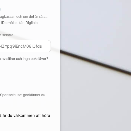
n
Lagkassan och om det är så att
 ID erhållet från Digitala
a senare!
a av siffror och inga bokstäver?
å Sponsorhuset godkänner du
å är du välkommen att höra