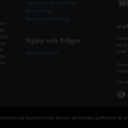
Läs mer om Sponsorhuset
Privacy Policy
Registrera ny förening
kor i
Ins
att
ta är
Hjälp och frågor
Handla
hop.
dig Sp
ta
direkt
Skapa ett ärende
dlar
ra!
Du på
besöke
Välj w
 upplevelse på Sponsorhuset. Genom att fortsätta godkänner du