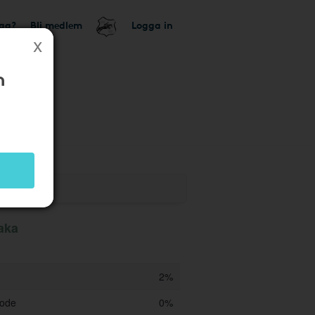
tag?
Bli medlem
Logga in
n
aka
2%
code
0%