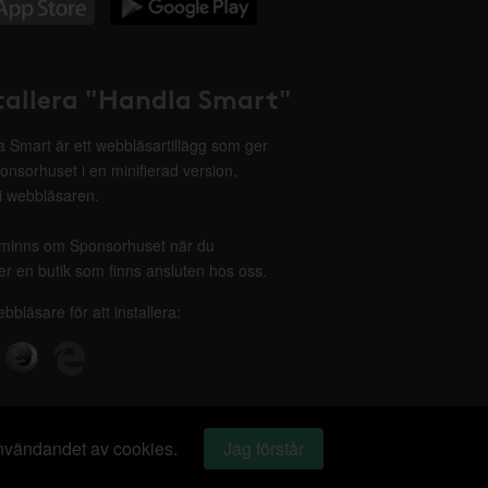
tallera "Handla Smart"
 Smart är ett webbläsartillägg som ger
onsorhuset i en minifierad version,
 i webbläsaren.
minns om Sponsorhuset när du
r en butik som finns ansluten hos oss.
ebbläsare för att installera:
 användandet av cookies.
Jag förstår