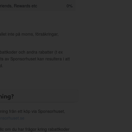
riends, Rewards etc
0%
allet inte på moms, försäkringar,
ttkoder och andra rabatter (t ex
s av Sponsorhuset kan resultera i att
d.
ning?
ning från ett köp via Sponsorhuset,
nsorhuset.se
dic om du har frågor kring rabattkoder