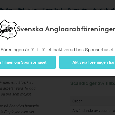
Butiker
Biobiljetter
Presentkort
Kampanjer
Har du före
Svenska Angloarabföreninge
Ger 2%
Besök butik
Föreningen är för tillfället inaktiverad hos Sponsorhuset.
e filmen om Sponsorhuset
Aktivera föreningen här
Information
ör med ett nätverk av
Scandic ger 2% tillb
ag arbetar våra 18 000
 så bra som möjligt.
Order
ngar på Scandics hemsida,
Användande av voucher 
ls Employee eller vid