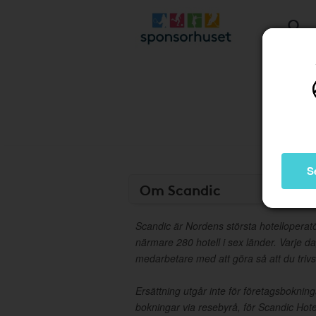
S
Om Scandic
Scandic är Nordens största hotelloperat
närmare 280 hotell i sex länder. Varje d
medarbetare med att göra så att du trivs
Ersättning utgår inte för företagsbokni
bokningar via resebyrå, för Scandic Hote