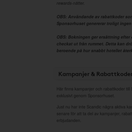
rewards-nätter.
OBS: Användande av rabattkoder som
Sponsorhuset genererar troligt inge
OBS: Bokningen ger ersättning efter d
checkat ut från rummet. Detta kan drö
beroende på hur snabbt hotellet återko
Kampanjer & Rabattkode
Här finns kampanjer och rabattkoder till
exklusivt genom Sponsorhuset.
Just nu har inte Scandic några aktiva k
senare för att ta del av kampanjer, raba
erbjudanden.