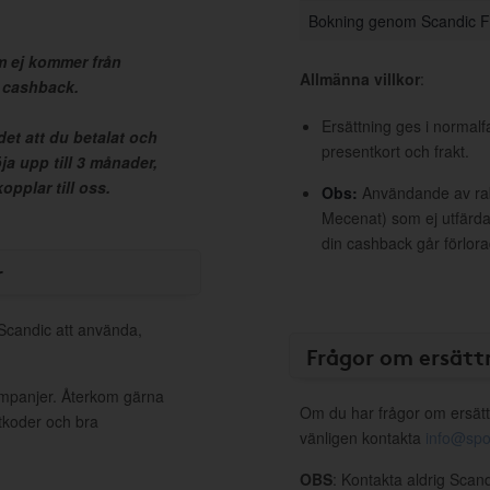
Bokning genom Scandic F
 ej kommer från
Allmänna villkor
:
n cashback.
Ersättning ges i normalf
et att du betalat och
presentkort och frakt.
ja upp till 3 månader,
pplar till oss.
Obs:
Användande av raba
Mecenat) som ej utfärdat
din cashback går förlora
r
 Scandic att använda,
Frågor om ersätt
ampanjer. Återkom gärna
Om du har frågor om ersätt
ttkoder och bra
vänligen kontakta
info@spo
OBS
: Kontakta aldrig Scan