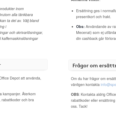
s produkter inom
Ersättning ges i normalf
örutom alla tänkbara
presentkort och frakt.
 kan ta del av. Välj bland
ng i
Obs:
Användande av raba
ngar och skrivarlösningar,
Mecenat) som ej utfärdat
l kaffemaskinslösningar
din cashback går förlora
r
Frågor om ersätt
 Office Depot att använda,
Om du har frågor om ersätt
vänligen kontakta
info@spo
iva kampanjer. Återkom
OBS
: Kontakta aldrig Offi
, rabattkoder och bra
rabattkoder eller ersättnin
oss. Tack!