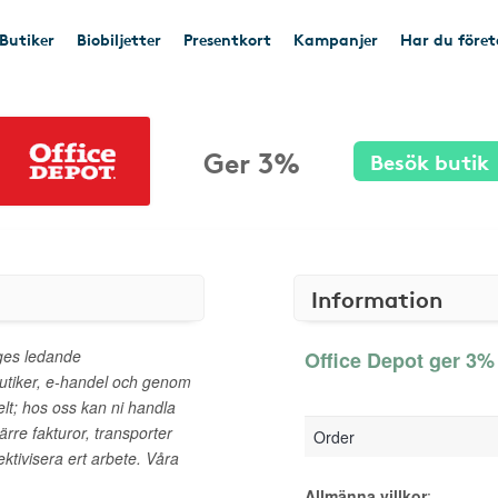
Butiker
Biobiljetter
Presentkort
Kampanjer
Har du före
Ger 3%
Besök butik
Information
iges ledande
Office Depot ger 3% 
butiker, e-handel och genom
elt; hos oss kan ni handla
Färre fakturor, transporter
Order
ektivisera ert arbete. Våra
Allmänna villkor
: