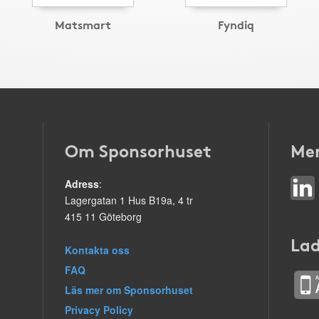
Matsmart
Fyndiq
Om Sponsorhuset
Mer
Adress
:
Lagergatan 1 Hus B19a, 4 tr
415 11 Göteborg
Lad
Kontakta oss
FAQ
Läs mer om Sponsorhuset
Privacy Policy