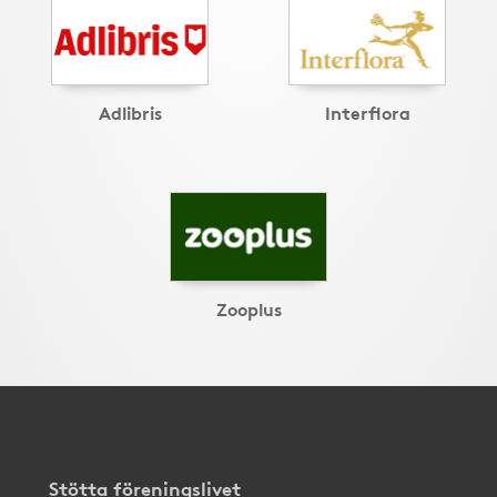
Adlibris
Interflora
Zooplus
Stötta föreningslivet