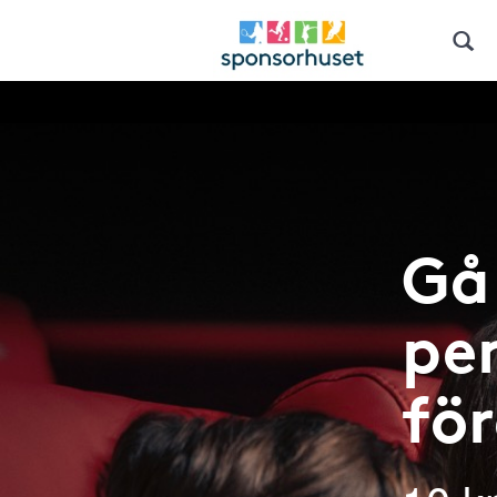
Gå 
pen
fö