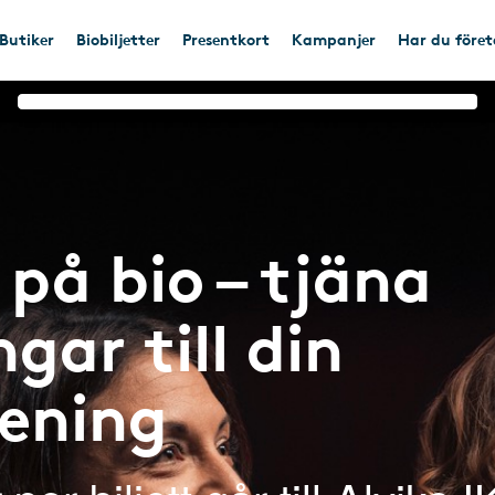
Butiker
Biobiljetter
Presentkort
Kampanjer
Har du före
på bio – tjäna
gar till din
rening