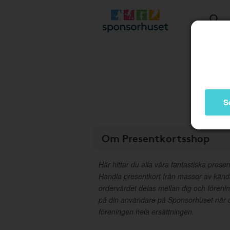
S
Om Presentkortsshop
Här hittar du alla våra fantastiska presen
Handla presentkort från massor av kän
ordervärdet delas mellan dig och föreni
på din användare på Sponsorhuset när d
föreningen hela ersättningen.