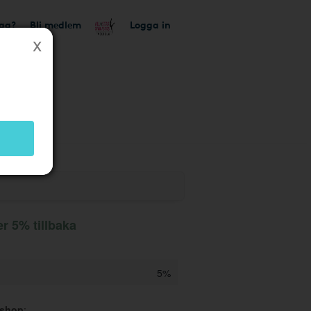
tag?
Bli medlem
Logga in
r 5% tillbaka
5%
sshop
: