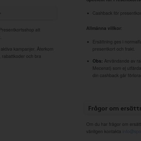
r
Cashback för presentkort 
Allmänna villkor
:
 Presentkortsshop att
.
Ersättning ges i normalf
 aktiva kampanjer. Återkom
presentkort och frakt.
, rabattkoder och bra
Obs:
Användande av raba
Mecenat) som ej utfärdat
din cashback går förlora
Frågor om ersätt
Om du har frågor om ersätt
vänligen kontakta
info@spo