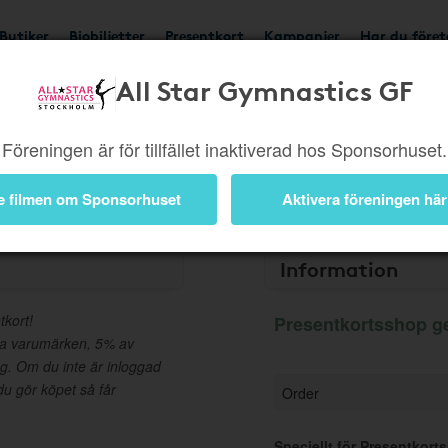
Butiker
Biobiljetter
Presentkort
Kampanjer
Har du före
All Star Gymnastics GF
Ger 5%
Besök butik
Föreningen är för tillfället inaktiverad hos Sponsorhuset.
e filmen om Sponsorhuset
Aktivera föreningen här
Information
tkort!
Presentkortsshop ge
da varumärken, 5% av
ng. Om du inte är inloggad
u gör köpet så får
Order
Speciellt för Presentkort