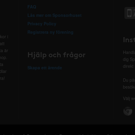
FAQ
Läs mer om Sponsorhuset
Privacy Policy
Registrera ny förening
kor i
Ins
att
ta är
Hjälp och frågor
Handla
hop.
dig Sp
ta
direkt
Skapa ett ärende
dlar
ra!
Du på
besöke
Välj w