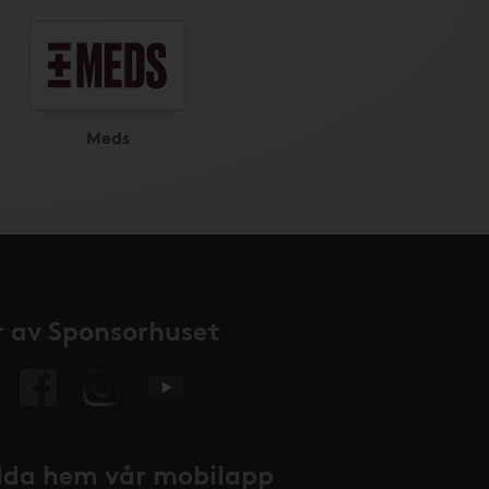
Meds
 av Sponsorhuset
da hem vår mobilapp