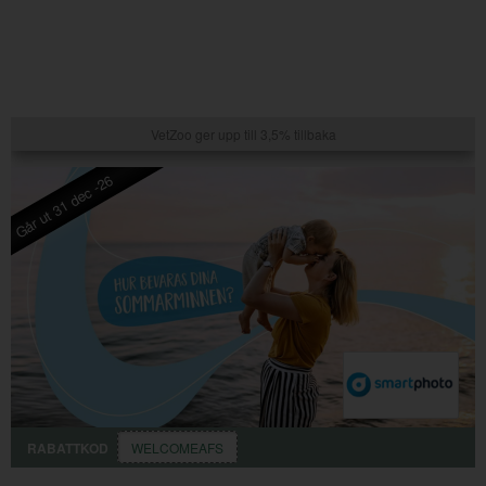
VetZoo ger upp till 3,5% tillbaka
Går ut 31 dec -26
RABATTKOD
WELCOMEAFS