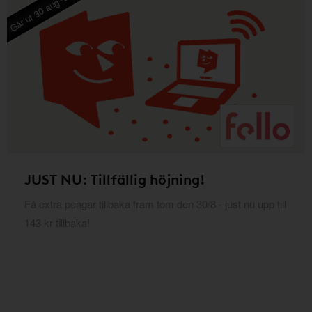
Går ut 30 aug -26
JUST NU: Tillfällig höjning!
Få extra pengar tillbaka fram tom den 30/8 - just nu upp till
143 kr tillbaka!