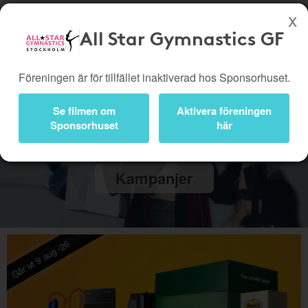
All Star Gymnastics GF
Köp genom denna sida stöttar All Star Gymnastics GF
Föreningen är för tillfället inaktiverad hos Sponsorhuset.
Butiker
Biobiljetter
Presentkort
Kampanjer
Se filmen om
Aktivera föreningen
Sponsorhuset
här
Bli medlem
Logga in
Kampanjer
Går ut 9 aug -26