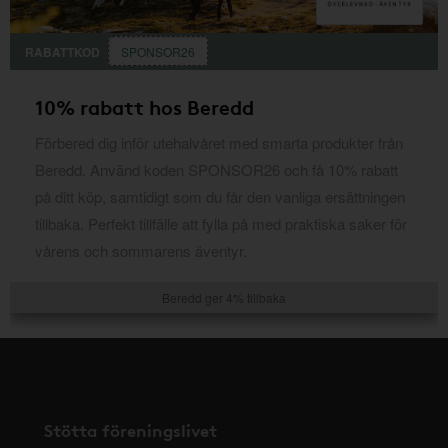
RABATTKOD
SPONSOR26
10% rabatt hos Beredd
Förbered dig inför utehalvåret med smarta produkter från
Beredd. Använd koden SPONSOR26 och få 10% rabatt
på ditt köp, samtidigt som du får den vanliga ersättningen
tillbaka. Perfekt tillfälle att fylla på med praktiska saker för
vårens och sommarens äventyr.
Beredd ger 4% tillbaka
Stötta föreningslivet