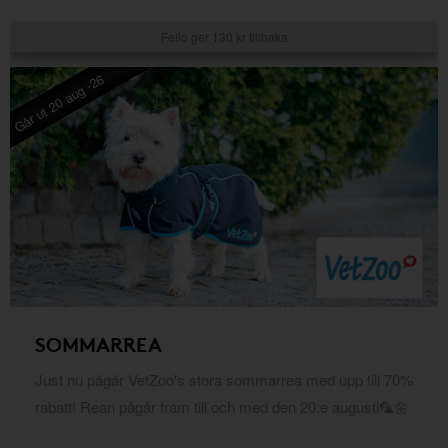
Fello ger 130 kr tillbaka
Går ut 20 aug -26
SOMMARREA
Just nu pågår VetZoo's stora sommarrea med upp till 70%
rabatt! Rean pågår fram till och med den 20:e augusti🦜🌼