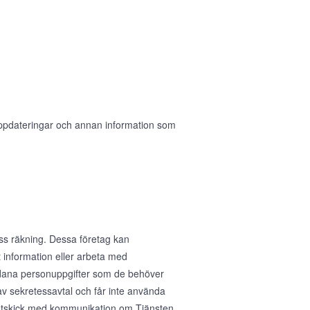
 uppdateringar och annan information som
ess räkning. Dessa företag kan
 information eller arbeta med
sådana personuppgifter som de behöver
av sekretessavtal och får inte använda
ig utskick med kommunikation om Tjänsten