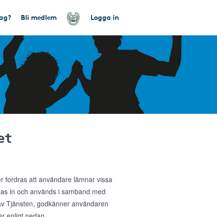
tag?
Bli medlem
Logga in
et
ler fordras att användare lämnar vissa
amlas in och används i samband med
g av Tjänsten, godkänner användaren
r enligt nedan.