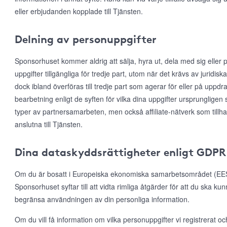
eller erbjudanden kopplade till Tjänsten.
Delning av personuppgifter
Sponsorhuset kommer aldrig att sälja, hyra ut, dela med sig eller p
uppgifter tillgängliga för tredje part, utom när det krävs av juridis
dock ibland överföras till tredje part som agerar för eller på uppd
bearbetning enligt de syften för vilka dina uppgifter ursprungligen 
typer av partnersamarbeten, men också affiliate-nätverk som till
anslutna till Tjänsten.
Dina dataskyddsrättigheter enligt GDPR
Om du är bosatt i Europeiska ekonomiska samarbetsområdet (EES)
Sponsorhuset syftar till att vidta rimliga åtgärder för att du ska ku
begränsa användningen av din personliga information.
Om du vill få information om vilka personuppgifter vi registrerat och