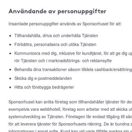
Användande av personuppgifter
Insamlade personuppgifter används av Sponsorhuset för att:
Tillhandahålla, driva och underhålla Tjänsten
Förbättra, personalisera och utöka Tjänsten
Kommunicera med dig, inklusive för kundtjänst, för att ge dig
rör Tjänsten och i marknadsförings- och reklamsyfte
Behandla dina transaktioner såsom tilldela cashback/ersättning
Skicka dig e-postmeddelanden
Hitta och förebygga bedrägerier
Sponsorhuset kan anlita företag som tillhandahåller tjänster för d
exempelvis vara webbhotell, företag som arbetar med att skicka ut
systemutveckling av Tjänsten. Företagen får endast tillgång till 
för att leverera tjänster för Sponsorhusets räkning. De är bundna 
informationen i annat syfte. Kund kan vid varje tillfälle avsäga s