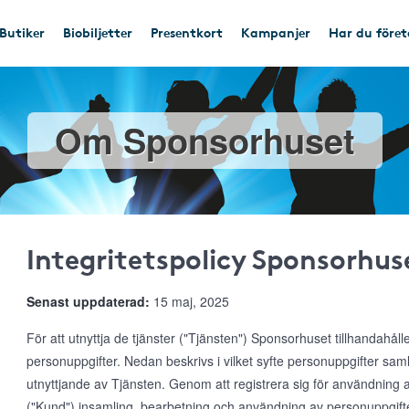
Butiker
Biobiljetter
Presentkort
Kampanjer
Har du före
Om Sponsorhuset
Integritetspolicy Sponsorhus
Senast uppdaterad:
15 maj, 2025
För att utnyttja de tjänster ("Tjänsten") Sponsorhuset tillhandahål
personuppgifter. Nedan beskrivs i vilket syfte personuppgifter s
utnyttjande av Tjänsten. Genom att registrera sig för användnin
("Kund") insamling, bearbetning och användning av personuppgifte