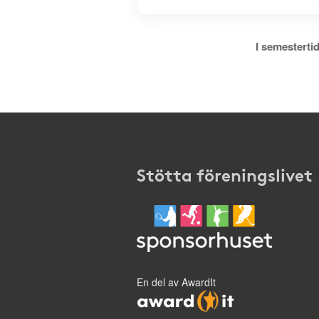
I semestertid
Stötta föreningslivet
En del av AwardIt