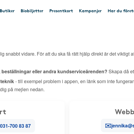
Butiker
Biobiljetter
Presentkort
Kampanjer
Har du före
ig snabbt vidare. För att du ska få rätt hjälp direkt är det viktigt a
, beställningar eller andra kundserviceärenden?
Skapa då ett
r teknik
- till exempel problem i appen, en länk som inte fungerar
 dig på mejlen nedan.
rt
Webb
✉️
jennika@
031-700 83 87