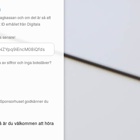
n
Lagkassan och om det är så att
 ID erhållet från Digitala
a senare!
a av siffror och inga bokstäver?
å Sponsorhuset godkänner du
å är du välkommen att höra