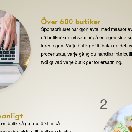
Över 600 butiker
Sponsorhuset har gjort avtal med massor av
nätbutiker som vi samlar på en egen sida so
föreningen. Varje butik ger tillbaka en del av
procentsats, varje gång du handlar från but
tydligt vad varje butik ger för ersättning.
2
anligt
n butik så går du först in på
ar sedan vidare till butiken du ska