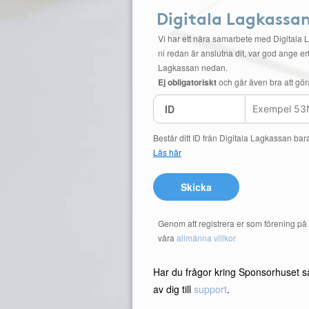
Digitala Lagkassa
Vi har ett nära samarbete med Digitala 
ni redan är anslutna dit, var god ange ert
Lagkassan nedan.
Ej obligatoriskt
och går även bra att gör
ID
Består ditt ID från Digitala Lagkassan bar
Läs här
Skicka
Genom att registrera er som förening p
våra
allmänna villkor
Har du frågor kring Sponsorhuset s
av dig till
support
.