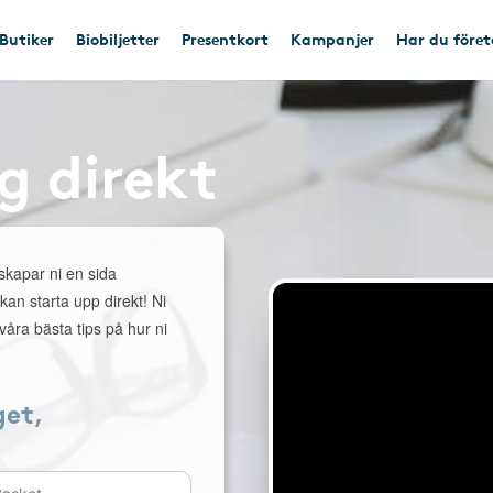
Butiker
Biobiljetter
Presentkort
Kampanjer
Har du före
g direkt
 skapar ni en sida
 kan starta upp direkt! Ni
åra bästa tips på hur ni
get,