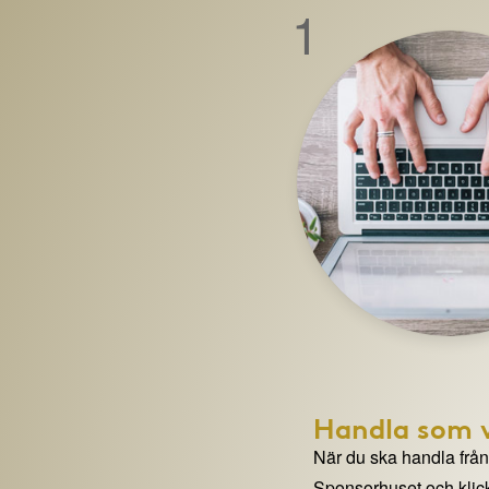
1
Handla som v
När du ska handla från e
Sponsorhuset och klick