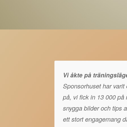
Vi åkte på träningslä
Sponsorhuset har varit e
på, vi fick in 13 000 p
snygga bilder och tips at
ett stort engagemang då