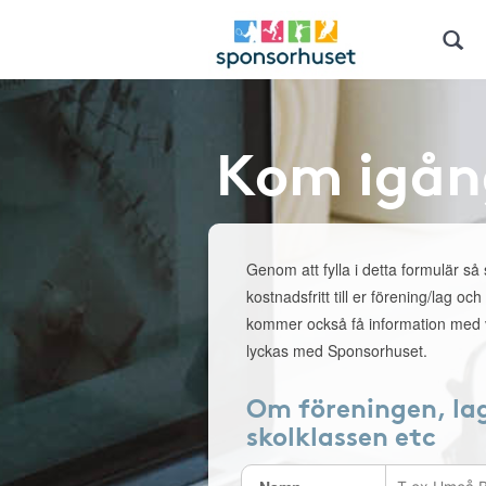
Kom igån
Genom att fylla i detta formulär så
kostnadsfritt till er förening/lag och
kommer också få information med v
lyckas med Sponsorhuset.
Om föreningen, la
skolklassen etc