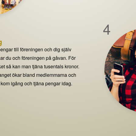
4
g
pengar till föreningen och dig själv
delar du och föreningen på gåvan. För
t så kan man tjäna tusentals kronor.
manget ökar bland medlemmarna och
 kom igång och tjäna pengar idag.