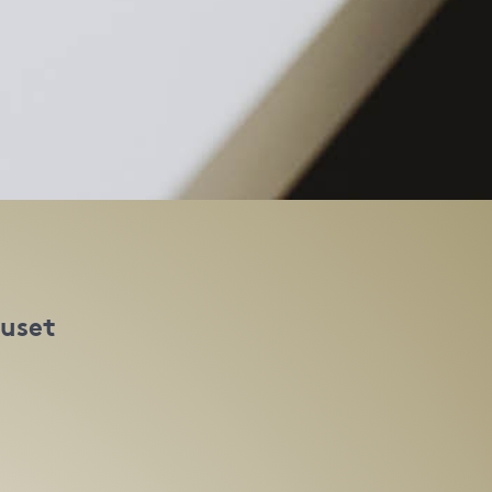
huset
t