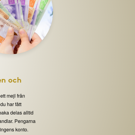
en och
 ett mejl från
 har fått
lbaka delas alltid
handlar. Pengarna
eningens konto.