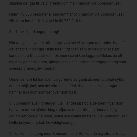
skänker pengar till vald förening om man handlar via Sponsorhuset.
Hela 170,000 personer är medlemmar och handlar via Sponsorhuset
vilket har inneburit att vi fått in 80,780,016 kr.
Stort tack för ert engagemang!
När det gäller svenskt föreningsliv så vet vi av egen erfarenhet hur tufft
det är att få in pengar i tuffa föreningstider, så vi är väldigt glada att
kunna bidra till att stärka er ekonomi så ni kan lägga fullt fokus på att
njuta av gemenskapen, glädjen och det fullständiga engagemang som
svenskt föreningsliv innebär.
Under senare tid har även välgörenhetsorganisationerna börjat nyttja
denna möjlighet, och det värmer i hjärtat att veta att dessa pengar
hamnar hos dom som behöver dom bäst.
Vi uppmanar även företagen ute i landet att stödja de föreningar dom
har varmast om hjärtat. Idag nyttjar tusentals företag denna möjlighet
genom att boka sina resor, hotell och kontorsmaterial via Sponsorhuset.
Detta betyder mycket, för väldigt många.
Vill du komma igång med Sponsorhuset? Här kan du registrera ditt lag