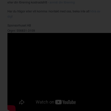
eller din förening kostnadsfritt -
anmäl din förening
Har du frågor eller vill komma i kontakt med oss, tveka inte att
höra av
dig
!
Sponsorhuset AB
Orgnr: 556831-3109