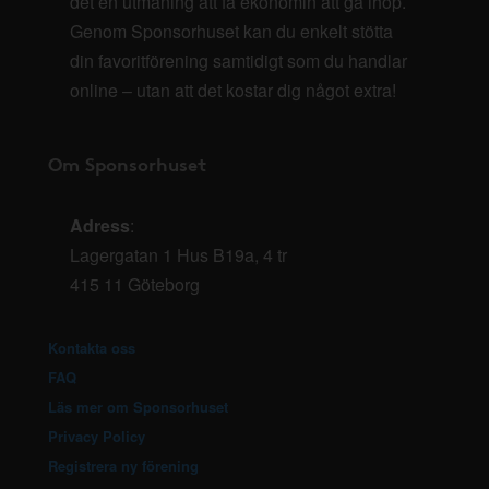
det en utmaning att få ekonomin att gå ihop.
Genom Sponsorhuset kan du enkelt stötta
din favoritförening samtidigt som du handlar
online – utan att det kostar dig något extra!
Om Sponsorhuset
Adress
:
Lagergatan 1 Hus B19a, 4 tr
415 11 Göteborg
Kontakta oss
FAQ
Läs mer om Sponsorhuset
Privacy Policy
Registrera ny förening