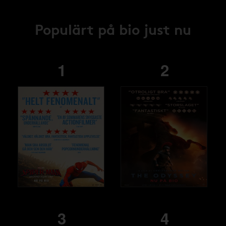
Populärt på bio just nu
1
2
3
4