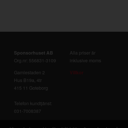
Sponsorhuset AB
Alla priser är
Org.nr: 556831-3109
inklusive moms
Gamlestaden 2
Villkor
Hus B19a, 4tr
415 11 Goteborg
Telefon kundtjänst:
031-7008387