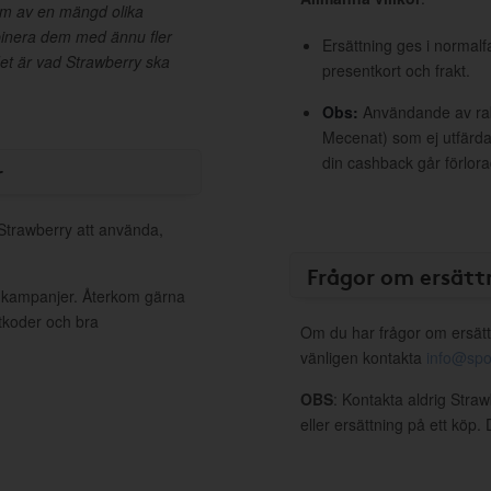
em av en mängd olika
binera dem med ännu fler
Ersättning ges i normalf
et är vad Strawberry ska
presentkort och frakt.
Obs:
Användande av raba
Mecenat) som ej utfärdat
din cashback går förlora
r
 Strawberry att använda,
Frågor om ersätt
a kampanjer. Återkom gärna
ttkoder och bra
Om du har frågor om ersätt
vänligen kontakta
info@spo
OBS
: Kontakta aldrig Stra
eller ersättning på ett köp