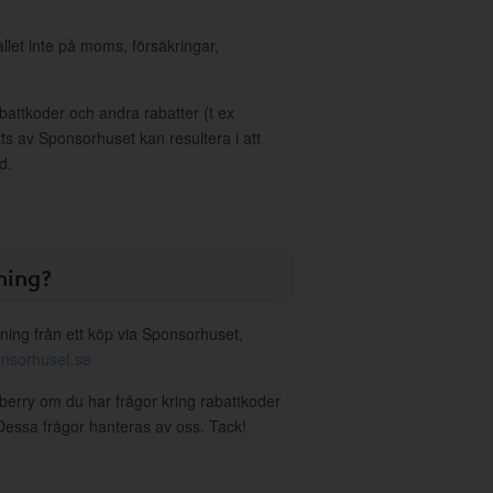
allet inte på moms, försäkringar,
ttkoder och andra rabatter (t ex
s av Sponsorhuset kan resultera i att
d.
ning?
ning från ett köp via Sponsorhuset,
nsorhuset.se
wberry om du har frågor kring rabattkoder
. Dessa frågor hanteras av oss. Tack!