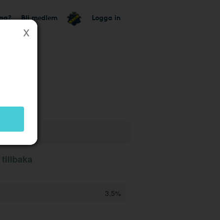
tag?
Bli medlem
Logga in
k
tillbaka
3,5%