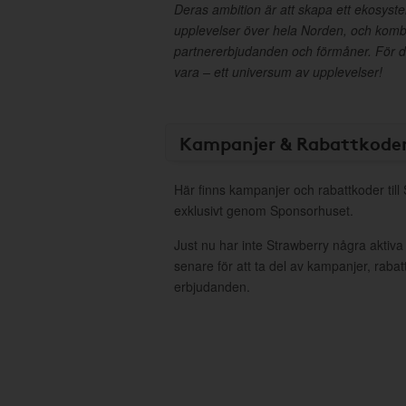
Deras ambition är att skapa ett ekosyst
upplevelser över hela Norden, och kom
partnererbjudanden och förmåner. För d
vara – ett universum av upplevelser!
Kampanjer & Rabattkode
Här finns kampanjer och rabattkoder till
exklusivt genom Sponsorhuset.
Just nu har inte Strawberry några aktiv
senare för att ta del av kampanjer, raba
erbjudanden.