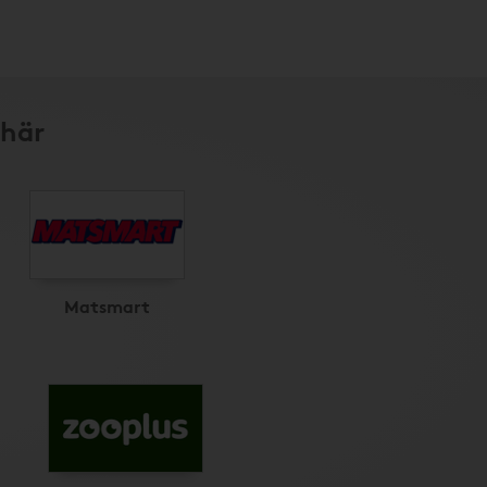
 här
Matsmart