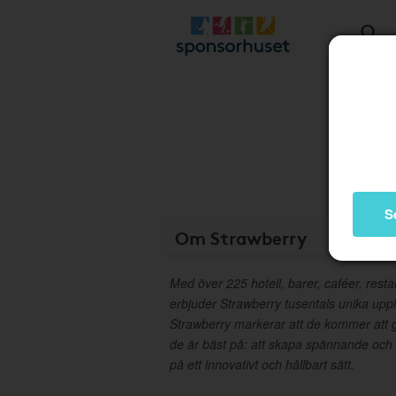
S
Om Strawberry
Med över 225 hotell, barer, caféer, rest
erbjuder Strawberry tusentals unika upplev
Strawberry markerar att de kommer att
de är bäst på: att skapa spännande och
på ett innovativt och hållbart sätt.