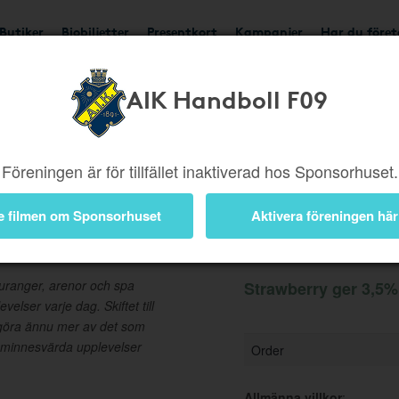
Butiker
Biobiljetter
Presentkort
Kampanjer
Har du före
AIK Handboll F09
Ger 3,5%
Besök buti
Föreningen är för tillfället inaktiverad hos Sponsorhuset.
e filmen om Sponsorhuset
Aktivera föreningen här
Information
auranger, arenor och spa
Strawberry ger 3,5% 
elser varje dag. Skiftet till
 göra ännu mer av det som
 minnesvärda upplevelser
Order
Allmänna villkor
: