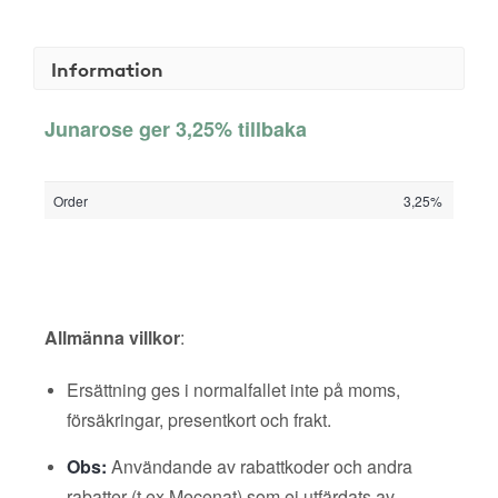
Information
Junarose ger 3,25% tillbaka
Order
3,25%
Allmänna villkor
:
Ersättning ges i normalfallet inte på moms,
försäkringar, presentkort och frakt.
Obs:
Användande av rabattkoder och andra
rabatter (t ex Mecenat) som ej utfärdats av