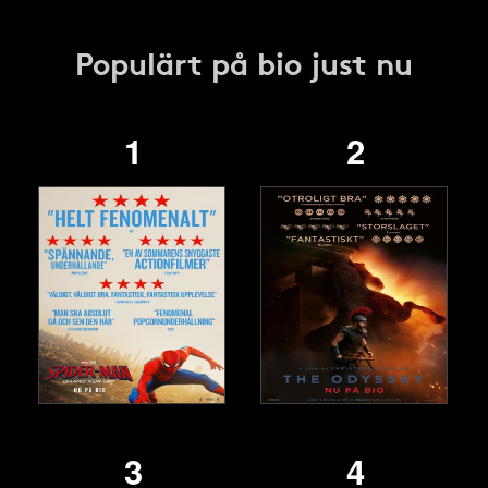
Populärt på bio just nu
1
2
3
4