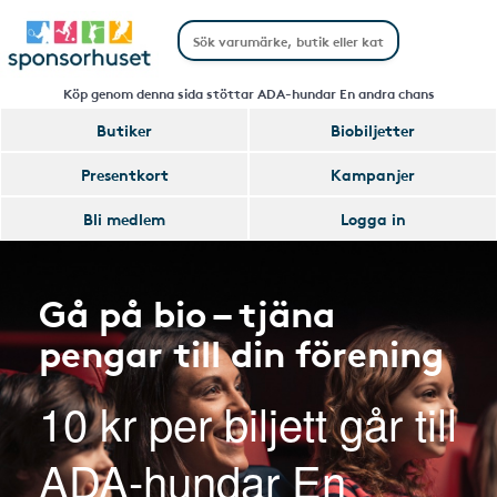
Köp genom denna sida stöttar ADA-hundar En andra chans
Butiker
Biobiljetter
Presentkort
Kampanjer
Bli medlem
Logga in
Gå på bio – tjäna
pengar till din förening
10 kr per biljett går till
ADA-hundar En