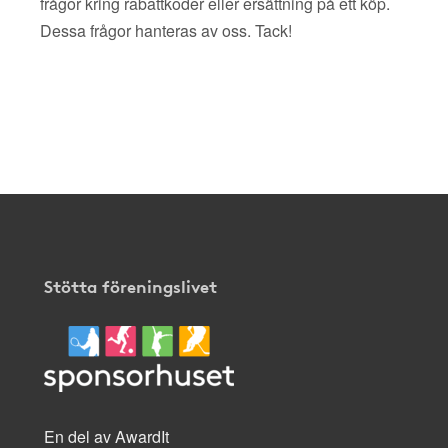
frågor kring rabattkoder eller ersättning på ett köp.
Dessa frågor hanteras av oss. Tack!
Stötta föreningslivet
En del av AwardIt