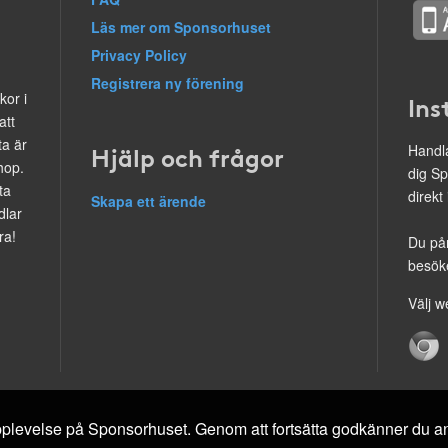
Läs mer om Sponsorhuset
Privacy Policy
Registrera ny förening
kor i
Ins
att
ta är
Hjälp och frågor
Handla
hop.
dig Sp
ta
direkt
Skapa ett ärende
dlar
ra!
Du på
besöke
Välj w
 upplevelse på Sponsorhuset. Genom att fortsätta godkänner du