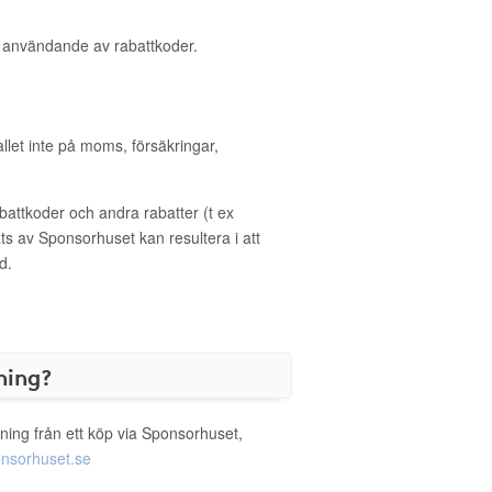
d användande av rabattkoder.
allet inte på moms, försäkringar,
ttkoder och andra rabatter (t ex
s av Sponsorhuset kan resultera i att
d.
ning?
ning från ett köp via Sponsorhuset,
nsorhuset.se