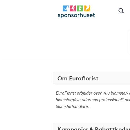
Om Euroflorist
EuroFlorist erbjuder över 400 blomster- 
blomstergåva utformas professionellt oc
blomsterhandlare.
Kampanjer & Rabattkode