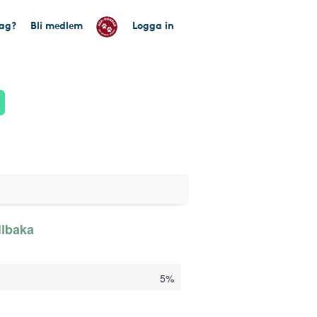
tag?
Bli medlem
Logga in
llbaka
5%