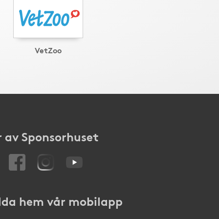
VetZoo
 av Sponsorhuset
da hem vår mobilapp