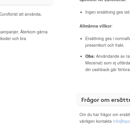
Ingen ersättning ges vi
Euroflorist att använda,
Allmänna villkor
:
a kampanjer. Återkom gärna
ttkoder och bra
Ersättning ges i normalf
presentkort och frakt.
Obs:
Användande av raba
Mecenat) som ej utfärdat
din cashback går förlora
Frågor om ersätt
Om du har frågor om ersätt
vänligen kontakta
info@spo