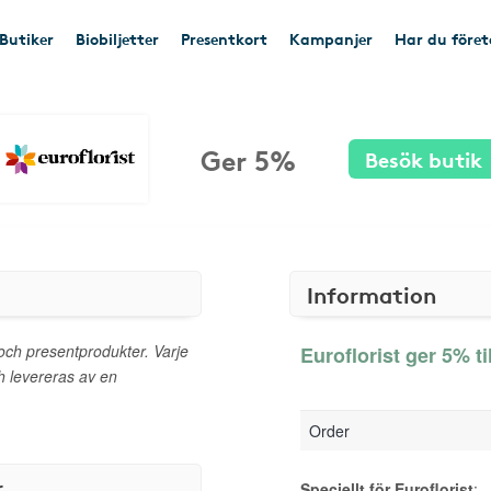
Butiker
Biobiljetter
Presentkort
Kampanjer
Har du före
Ger 5%
Besök butik
Information
och presentprodukter. Varje
Euroflorist ger 5% ti
h levereras av en
Order
r
Speciellt för Euroflorist
: