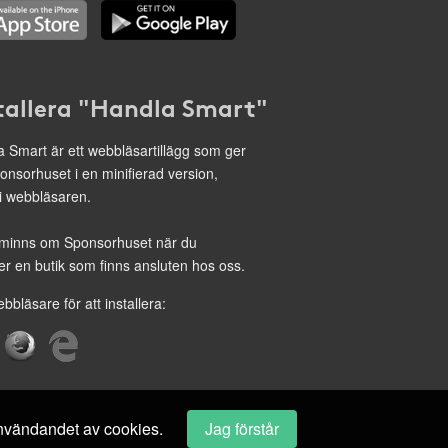
tallera "Handla Smart"
 Smart är ett webbläsartillägg som ger
onsorhuset i en minifierad version,
 i webbläsaren.
minns om Sponsorhuset när du
r en butik som finns ansluten hos oss.
ebbläsare för att installera:
 användandet av cookies.
Jag förstår