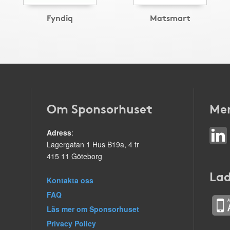
Fyndiq
Matsmart
Om Sponsorhuset
Mer
Adress
:
Lagergatan 1 Hus B19a, 4 tr
415 11 Göteborg
Lad
Kontakta oss
FAQ
Läs mer om Sponsorhuset
Privacy Policy