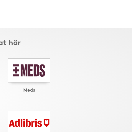
at här
Meds