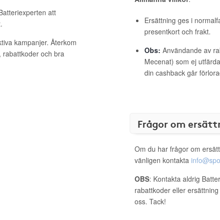
Batteriexperten att
Ersättning ges i normalf
.
presentkort och frakt.
aktiva kampanjer. Återkom
Obs:
Användande av raba
, rabattkoder och bra
Mecenat) som ej utfärdat
din cashback går förlora
Frågor om ersätt
Om du har frågor om ersätt
vänligen kontakta
info@spo
OBS
: Kontakta aldrig Batte
rabattkoder eller ersättnin
oss. Tack!