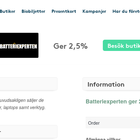
Butiker
Biobiljetter
Presentkort
Kampanjer
Har du före
Ger 2,5%
Besök buti
Information
huvudsakligen säljer de
Batteriexperten ger 
r, laptops samt verktyg.
Order
r
Allmänna villkor
: