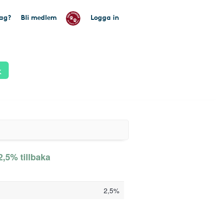
tag?
Bli medlem
Logga in
k
2,5% tillbaka
2,5%