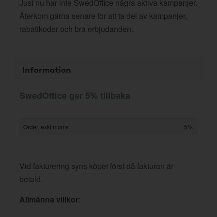
Just nu har inte SwedOffice några aktiva kampanjer.
Återkom gärna senare för att ta del av kampanjer,
rabattkoder och bra erbjudanden.
Information
SwedOffice ger 5% tillbaka
Order, exkl moms
5%
Vid fakturering syns köpet först då fakturan är
betald.
Allmänna villkor
: