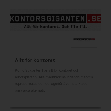
Allt för kontoret
Kontorsgiganten har allt för kontoret och
arbetsplatsen. Alla marknadens ledande märken
representeras och de lagerför även starka och
prisvärda alternativ.