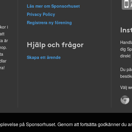
Läs mer om Sponsorhuset
Privacy Policy
Registrera ny förening
kor i
Ins
att
ta är
Hjälp och frågor
Handla
hop.
dig Sp
ta
direkt
Skapa ett ärende
dlar
ra!
Du på
besöke
Välj w
 upplevelse på Sponsorhuset. Genom att fortsätta godkänner du