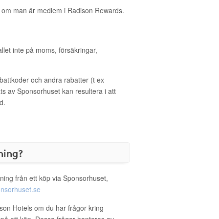
n om man är medlem i Radison Rewards.
allet inte på moms, försäkringar,
ttkoder och andra rabatter (t ex
s av Sponsorhuset kan resultera i att
d.
ning?
ning från ett köp via Sponsorhuset,
nsorhuset.se
sson Hotels om du har frågor kring