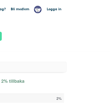
tag?
Bli medlem
Logga in
 2% tillbaka
2%