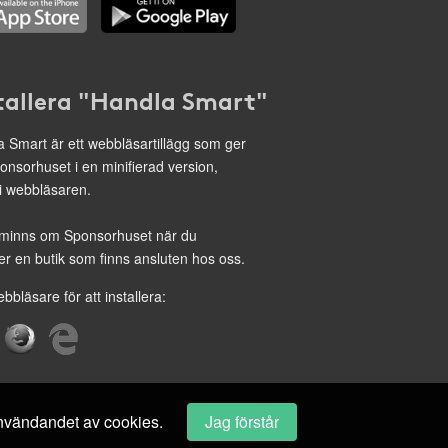
tallera "Handla Smart"
 Smart är ett webbläsartillägg som ger
onsorhuset i en minifierad version,
 i webbläsaren.
minns om Sponsorhuset när du
r en butik som finns ansluten hos oss.
ebbläsare för att installera:
 användandet av cookies.
Jag förstår