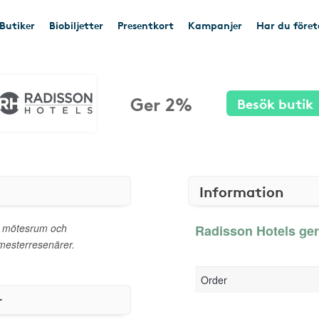
Butiker
Biobiljetter
Presentkort
Kampanjer
Har du före
Ger 2%
Besök butik
Information
, mötesrum och
Radisson Hotels ger
emesterresenärer.
Order
r