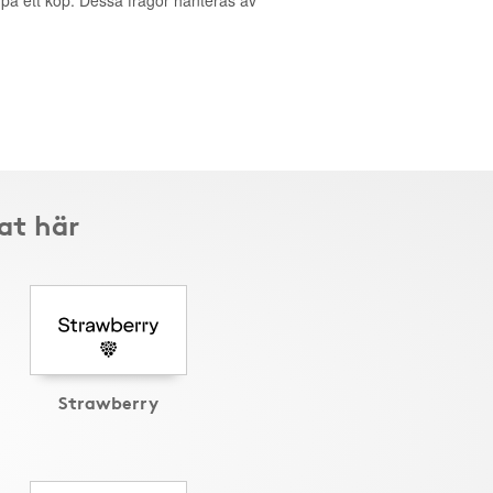
g på ett köp. Dessa frågor hanteras av
at här
Strawberry