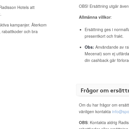
OBS! Ersättning utgår äve
 Radisson Hotels att
.
Allmänna villkor
:
aktiva kampanjer. Återkom
Ersättning ges i normalf
, rabattkoder och bra
presentkort och frakt.
Obs:
Användande av raba
Mecenat) som ej utfärdat
din cashback går förlora
Frågor om ersätt
Om du har frågor om ersätt
vänligen kontakta
info@spo
OBS
: Kontakta aldrig Radi