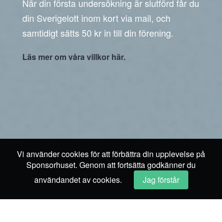
När din första undersökning är slutförd får du
din Sverigelott inom kort via mail, och
samtidigt sätts 50 kr in till din förening.
Läs mer om våra villkor här.
Vi använder cookies för att förbättra din upplevelse på
Sponsorhuset. Genom att fortsätta godkänner du
användandet av cookies.
Jag förstår