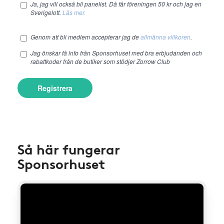
Ja, jag vill också bli panelist. Då får föreningen 50 kr och jag en
Sverigelott.
Läs mer.
Genom att bli medlem accepterar jag de
allmänna villkoren
.
Jag önskar få info från Sponsorhuset med bra erbjudanden och
rabattkoder från de butiker som stödjer Zorrow Club
Registrera
Så här fungerar
Sponsorhuset