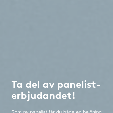
Ta del av panelist-
erbjudandet!
Som ny panelist får du både en belöning