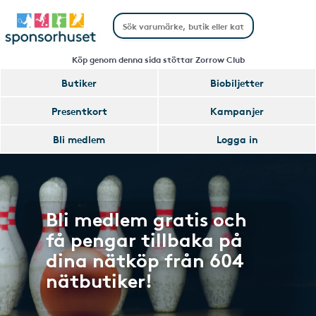
Köp genom denna sida stöttar Zorrow Club
Butiker
Biobiljetter
Presentkort
Kampanjer
Bli medlem
Logga in
Bli medlem gratis och
få pengar tillbaka på
dina nätköp från 604
nätbutiker!