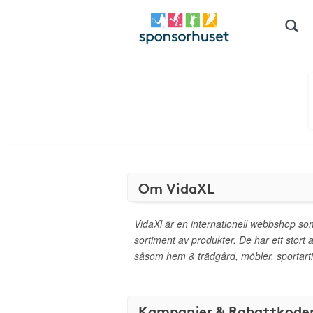
Om VidaXL
VidaXl är en internationell webbshop so
sortiment av produkter. De har ett stort a
såsom hem & trädgård, möbler, sportarti
Kampanjer & Rabattkode