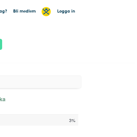
tag?
Bli medlem
Logga in
aka
3%