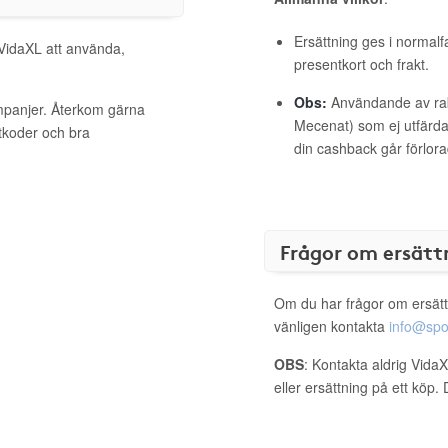
Ersättning ges i normalf
 VidaXL att använda,
presentkort och frakt.
Obs:
Användande av raba
ampanjer. Återkom gärna
Mecenat) som ej utfärdat
ttkoder och bra
din cashback går förlora
Frågor om ersätt
Om du har frågor om ersätt
vänligen kontakta
info@spo
OBS
: Kontakta aldrig Vida
eller ersättning på ett köp