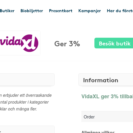
Butiker
Biobiljetter
Presentkort
Kampanjer
Har du före
Ger 3%
Besök butik
Information
m erbjuder ett överraskande
VidaXL ger 3% tillb
ntal produkter i kategorier
klar och många fler.
Order
r
Allmänna villkor
: