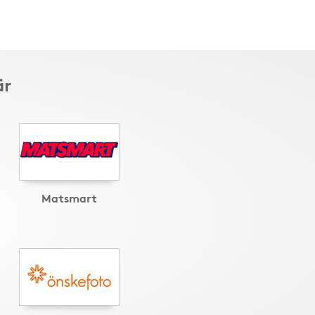
är
Matsmart