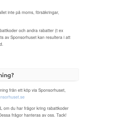
allet inte på moms, försäkringar,
ttkoder och andra rabatter (t ex
s av Sponsorhuset kan resultera i att
d.
ning?
ning från ett köp via Sponsorhuset,
nsorhuset.se
XL om du har frågor kring rabattkoder
. Dessa frågor hanteras av oss. Tack!