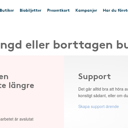
Butiker
Biobiljetter
Presentkort
Kampanjer
Har du före
ngd eller borttagen b
 en
Support
te längre
Det går alltid bra att höra av
konstigt sådant, eller om du
Skapa support-ärende
arbetet är avslutat