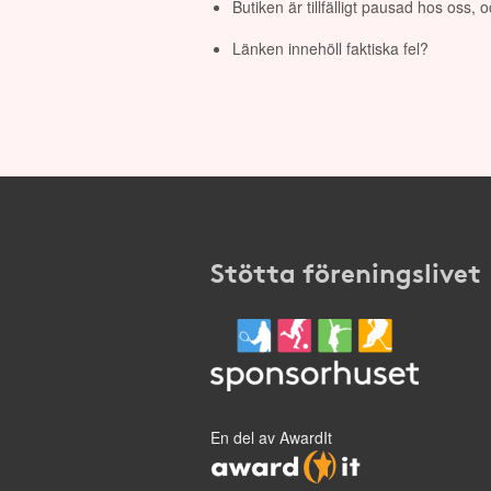
Butiken är tillfälligt pausad hos oss,
Länken innehöll faktiska fel?
Stötta föreningslivet
En del av AwardIt