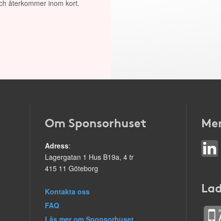
 och återkommer inom kort.
Om Sponsorhuset
Mer
Adress
:
Lagergatan 1 Hus B19a, 4 tr
415 11 Göteborg
Lad
Kontakta oss
FAQ
Läs mer om Sponsorhuset