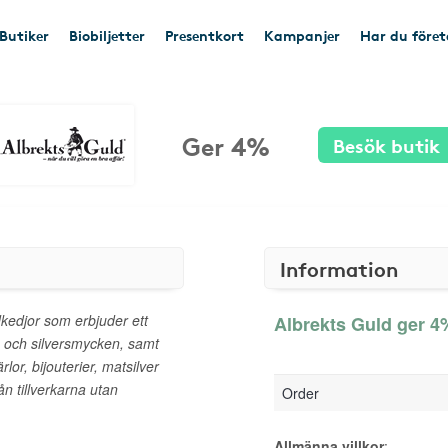
Butiker
Biobiljetter
Presentkort
Kampanjer
Har du före
Ger 4%
Besök butik
Information
kedjor som erbjuder ett
Albrekts Guld ger 4%
- och silversmycken, samt
rlor, bijouterier, matsilver
rån tillverkarna utan
Order
Allmänna villkor
: