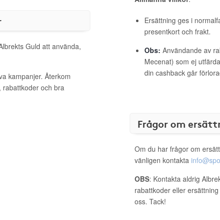
r
Ersättning ges i normalf
presentkort och frakt.
 Albrekts Guld att använda,
Obs:
Användande av raba
Mecenat) som ej utfärdat
din cashback går förlora
tiva kampanjer. Återkom
, rabattkoder och bra
Frågor om ersätt
Om du har frågor om ersätt
vänligen kontakta
info@spo
OBS
: Kontakta aldrig Albre
rabattkoder eller ersättnin
oss. Tack!