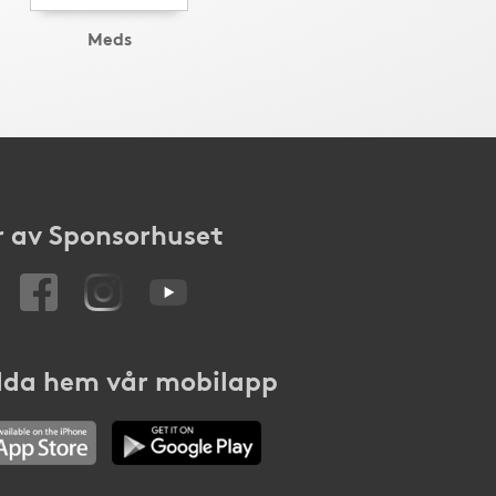
Meds
 av Sponsorhuset
da hem vår mobilapp