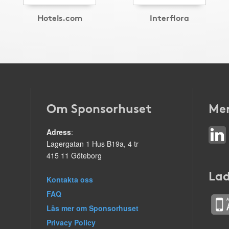
Hotels.com
Interflora
Om Sponsorhuset
Mer
Adress
:
Lagergatan 1 Hus B19a, 4 tr
415 11 Göteborg
Lad
Kontakta oss
FAQ
Läs mer om Sponsorhuset
Privacy Policy