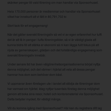
skänker pengar till vald förening om man handlar via Sponsorhuset.
Hela 170,000 personer är medlemmar och handlar via Sponsorhuset
vilket har inneburit att vi fått in 80,791,702 kr.
Stort tack för ert engagemang!
När det gäller svenskt föreningsliv så vet vi av egen erfarenhet hur tufft
det är att få in pengar i tuffa föreningstider, så vi är väldigt glada att
kunna bidra till att stärka er ekonomi så ni kan lägga fullt fokus på att
njuta av gemenskapen, glädjen och det fullständiga engagemang som
svenskt föreningsliv innebär.
Under senare tid har även välgörenhetsorganisationerna börjat nyttja
denna möjlighet, och det värmer i hjärtat att veta att dessa pengar
hamnar hos dom som behöver dom bäst.
Vi uppmanar även företagen ute i landet att stödja de föreningar dom
har varmast om hjärtat. Idag nyttjar tusentals företag denna möjlighet
genom att boka sina resor, hotell och kontorsmaterial via Sponsorhuset.
Detta betyder mycket, för väldigt många.
Vill du komma igång med Sponsorhuset? Här kan du registrera ditt lag