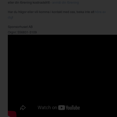
eller din förening kostnadsfritt -
anmäl din förening
Har du frågor eller vill komma i kontakt med oss, tveka inte att
höra av
dig
!
Sponsorhuset AB
Orgnr: 556831-3109