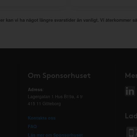
er kan vi ha något längre svarstider än vanligt. Vi återkommer så
Om Sponsorhuset
Mer
Adress
:
Lagergatan 1 Hus B19a, 4 tr
415 11 Göteborg
Lad
Kontakta oss
FAQ
Läs mer om Sponsorhuset