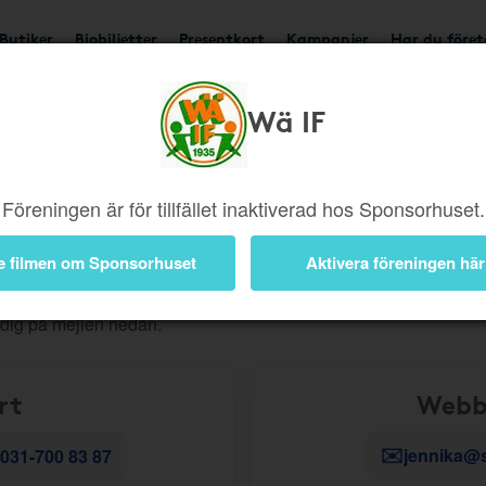
Butiker
Biobiljetter
Presentkort
Kampanjer
Har du före
Wä IF
ig snabbt vidare. För att du ska få rätt hjälp direkt är det viktigt a
Föreningen är för tillfället inaktiverad hos Sponsorhuset.
, beställningar eller andra kundserviceärenden?
Skapa då ett
e filmen om Sponsorhuset
Aktivera föreningen här
r teknik
- till exempel problem i appen, en länk som inte fungerar
 dig på mejlen nedan.
rt
Webb
✉️
jennika@
031-700 83 87