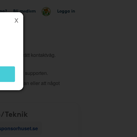
tag?
Bli medlem
Logga in
tt du väljer rätt kontaktväg.
 ärende till supporten.
 på hemsidan eller att något
/Teknik
sponsorhuset.se