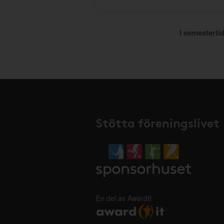
I semestertid
Stötta föreningslivet
En del av AwardIt