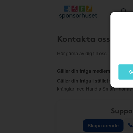
Kontakta oss
Hör gärna av dig till oss - vi hjälper d
Gäller din fråga medlemskap, köp
S
Gäller din fråga i stället webb elle
krånglar med Handla Smart - hör av
Suppo
📞
Skapa ärende