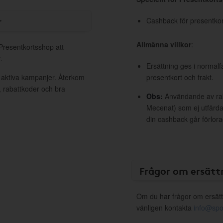
r
Cashback för presentkort 
Allmänna villkor
:
 Presentkortsshop att
.
Ersättning ges i normalf
 aktiva kampanjer. Återkom
presentkort och frakt.
, rabattkoder och bra
Obs:
Användande av raba
Mecenat) som ej utfärdat
din cashback går förlora
Frågor om ersätt
Om du har frågor om ersätt
vänligen kontakta
info@spo