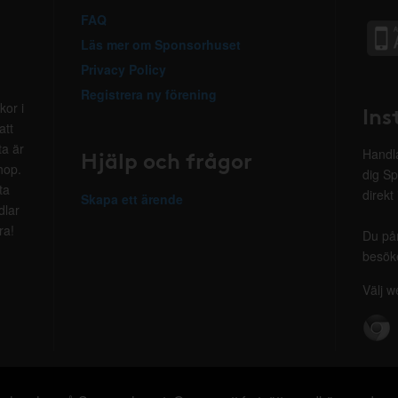
FAQ
Läs mer om Sponsorhuset
Privacy Policy
Registrera ny förening
kor i
Ins
att
ta är
Hjälp och frågor
Handla
hop.
dig Sp
ta
direkt
Skapa ett ärende
dlar
ra!
Du på
besöke
Välj w