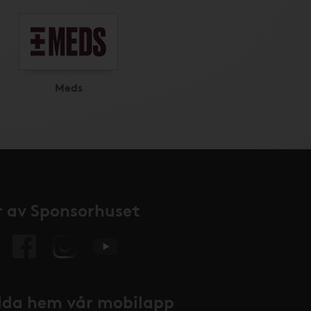
Meds
 av Sponsorhuset
da hem vår mobilapp