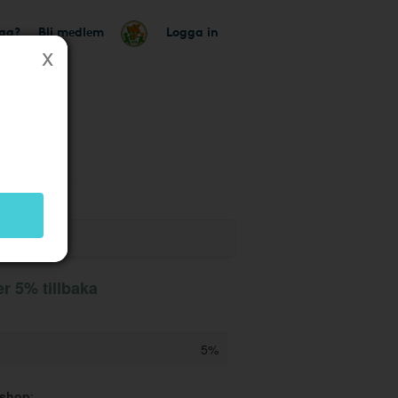
tag?
Bli medlem
Logga in
r 5% tillbaka
5%
sshop
: