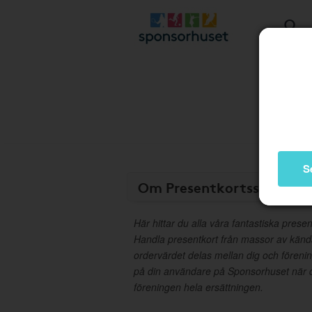
S
Om Presentkortsshop
Här hittar du alla våra fantastiska presen
Handla presentkort från massor av kän
ordervärdet delas mellan dig och föreni
på din användare på Sponsorhuset när d
föreningen hela ersättningen.