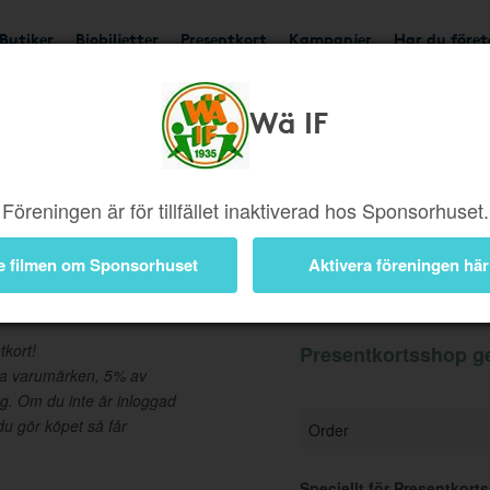
Butiker
Biobiljetter
Presentkort
Kampanjer
Har du före
Wä IF
Ger 5%
Besök butik
Föreningen är för tillfället inaktiverad hos Sponsorhuset.
e filmen om Sponsorhuset
Aktivera föreningen här
Information
tkort!
Presentkortsshop ge
da varumärken, 5% av
ng. Om du inte är inloggad
u gör köpet så får
Order
Speciellt för Presentkort