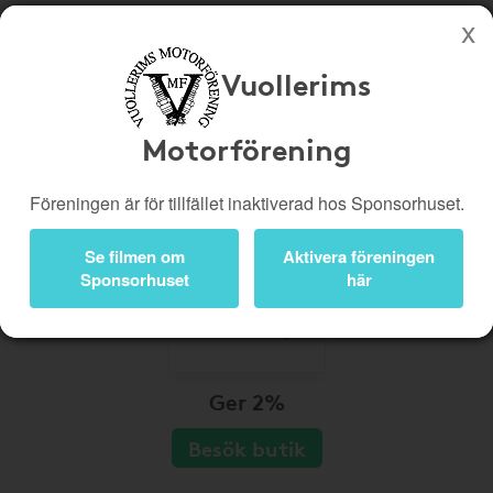
Vuollerims
Köp genom denna sida stöttar Vuollerims Motorförening
Butiker
Biobiljetter
Motorförening
Presentkort
Kampanjer
Föreningen är för tillfället inaktiverad hos Sponsorhuset.
Bli medlem
Logga in
Se filmen om
Aktivera föreningen
Sponsorhuset
här
Ger 2%
Besök butik