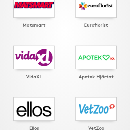
Matsmart
Euroflorist
VidaXL
Apotek Hjärtat
Ellos
VetZoo