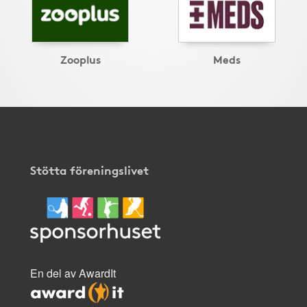
Zooplus
Meds
Stötta föreningslivet
En del av AwardIt