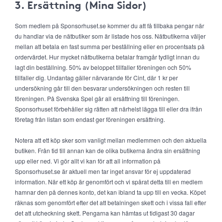
3. Ersättning (Mina Sidor)
Som medlem på Sponsorhuset.se kommer du att få tillbaka pengar när
du handlar via de nätbutiker som är listade hos oss. Nätbutikerna väljer
mellan att betala en fast summa per beställning eller en procentsats på
ordervärdet. Hur mycket nätbutikerna betalar framgår tydligt innan du
lagt din beställning. 50% av beloppet tillfaller föreningen och 50%
tillfaller dig. Undantag gäller närvarande för Cint, där 1 kr per
undersökning går till den besvarar undersökningen och resten till
föreningen. På Svenska Spel går all ersättning till föreningen.
Sponsorhuset förbehåller sig rätten att närhelst lägga till eller dra ifrån
företag från listan som endast ger föreningen ersättning.
Notera att ett köp sker som vanligt mellan medlemmen och den aktuella
butiken. Från tid till annan kan de olika butikerna ändra sin ersättning
upp eller ned. Vi gör allt vi kan för att all information på
Sponsorhuset.se är aktuell men tar inget ansvar för ej uppdaterad
information. När ett köp är genomfört och vi spårat detta till en medlem
hamnar den på dennes konto, det kan ibland ta upp till en vecka. Köpet
räknas som genomfört efter det att betalningen skett och i vissa fall efter
det att utcheckning skett. Pengarna kan hämtas ut tidigast 30 dagar