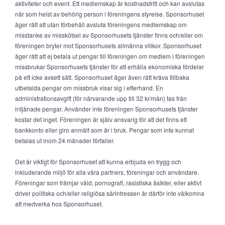
aktiviteter och event. Ett medlemskap är kostnadsfritt och kan avslutas
när som helst av behörig person i föreningens styrelse. Sponsorhuset
äger rätt att utan förbehåll avsluta föreningens medlemskap om
misstanke av misskötsel av Sponsorhusets tjänster finns och/eller om
föreningen bryter mot Sponsorhusets allmänna villkor. Sponsorhuset
äger rätt att ej betala ut pengar till föreningen om medlem i föreningen
missbrukar Sponsorhusets tjänster för att erhålla ekonomiska fördelar
på ett icke avsett sätt. Sponsorhuset äger även rätt kräva tillbaka
utbetalda pengar om missbruk visar sig i efterhand. En
administrationsavgift (för närvarande upp till 32 kr/mån) tas från
intjänade pengar. Använder inte föreningen Sponsorhusets tjänster
kostar det inget. Föreningen är själv ansvarig för att det finns ett
bankkonto eller giro anmält som är i bruk. Pengar som inte kunnat
betalas ut inom 24 månader förfaller.
Det är viktigt för Sponsorhuset att kunna erbjuda en trygg och
inkluderande miljö för alla våra partners, föreningar och användare.
Föreningar som främjar våld, pornografi, rasistiska åsikter, eller aktivt
driver politiska och/eller religiösa särintressen är därför inte välkomna
att medverka hos Sponsorhuset.