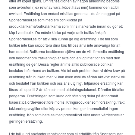
efter att köpet gjorts. Om transaktionen av någon anledning bedöms
som avbruten (t ex retur av vara, köpet hävs mm) kommer den att bli
avvisad. Ersättning kan endast erhållas genom att du är inloggad på
Sponsorhuset.se som medlem och klickar på
produktlänkarna/butikslänkarna som finns markerade innan du gör ett
köp i vald butik. Du måste klicka på varje unik butikslänk på
Sponsorhuset.se för att vi ska kunna ge dig ersättning. I de fall som
butiker inte kan rapportera dina köp till oss är vi inte ansvariga för att
hantera det. Butikerna bestämmer själva om de vill förmedla ersättning
och bedömer om trafiken/köp är äkta och enligt intentionen med den
ersättning de ger. Dessa regler är inte alltid publicerade och kan
beslutas i efterhand av butiken. Vid fel och problem kan vi driva krav på
ersättning från butiken men vi kan även avsluta sådan aktivitet när vi vill
och beslutet från butiken och oss är slutgiltigt. Intjänade ersättning kan
lösas ut i upp till 2 år från och med utdelningsdatumet. Därefter förfaller
pengarna. Ersättningen som kund och förening delar på är normalt
baserat på ordervärdet före moms. Kringprodukter som försäkring, frakt,
faktureringsavgifter eller köp av presentkort ger i normalfallet ingen
ersättning. Köp som betalas med presentkort eller andra värdecheckar
ger ingen ersättning.
I de fall kund använder rabattkoder som ej erhållits från Sponsorhuset