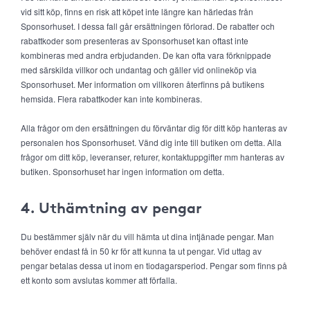
vid sitt köp, finns en risk att köpet inte längre kan härledas från
Sponsorhuset. I dessa fall går ersättningen förlorad. De rabatter och
rabattkoder som presenteras av Sponsorhuset kan oftast inte
kombineras med andra erbjudanden. De kan ofta vara förknippade
med särskilda villkor och undantag och gäller vid onlineköp via
Sponsorhuset. Mer information om villkoren återfinns på butikens
hemsida. Flera rabattkoder kan inte kombineras.
Alla frågor om den ersättningen du förväntar dig för ditt köp hanteras av
personalen hos Sponsorhuset. Vänd dig inte till butiken om detta. Alla
frågor om ditt köp, leveranser, returer, kontaktuppgifter mm hanteras av
butiken. Sponsorhuset har ingen information om detta.
4. Uthämtning av pengar
Du bestämmer själv när du vill hämta ut dina intjänade pengar. Man
behöver endast få in 50 kr för att kunna ta ut pengar. Vid uttag av
pengar betalas dessa ut inom en tiodagarsperiod. Pengar som finns på
ett konto som avslutas kommer att förfalla.