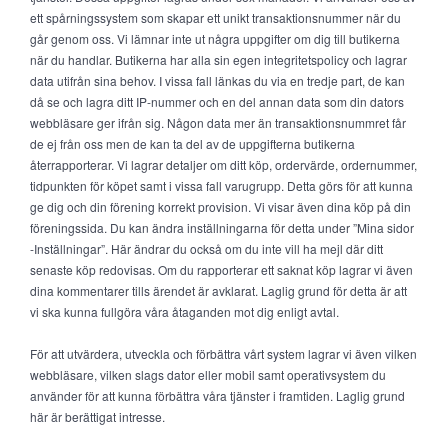
ett spårningssystem som skapar ett unikt transaktionsnummer när du
går genom oss. Vi lämnar inte ut några uppgifter om dig till butikerna
när du handlar. Butikerna har alla sin egen integritetspolicy och lagrar
data utifrån sina behov. I vissa fall länkas du via en tredje part, de kan
då se och lagra ditt IP-nummer och en del annan data som din dators
webbläsare ger ifrån sig. Någon data mer än transaktionsnummret får
de ej från oss men de kan ta del av de uppgifterna butikerna
återrapporterar. Vi lagrar detaljer om ditt köp, ordervärde, ordernummer,
tidpunkten för köpet samt i vissa fall varugrupp. Detta görs för att kunna
ge dig och din förening korrekt provision. Vi visar även dina köp på din
föreningssida. Du kan ändra inställningarna för detta under ”Mina sidor
-Inställningar”. Här ändrar du också om du inte vill ha mejl där ditt
senaste köp redovisas. Om du rapporterar ett saknat köp lagrar vi även
dina kommentarer tills ärendet är avklarat. Laglig grund för detta är att
vi ska kunna fullgöra våra åtaganden mot dig enligt avtal.
För att utvärdera, utveckla och förbättra vårt system lagrar vi även vilken
webbläsare, vilken slags dator eller mobil samt operativsystem du
använder för att kunna förbättra våra tjänster i framtiden. Laglig grund
här är berättigat intresse.