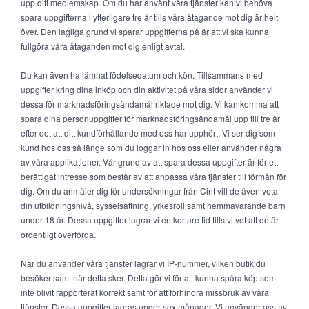
upp ditt medlemskap. Om du har använt våra tjänster kan vi behöva
spara uppgifterna i ytterligare tre år tills våra åtagande mot dig är helt
över. Den lagliga grund vi sparar uppgifterna på är att vi ska kunna
fullgöra våra åtaganden mot dig enligt avtal.
Du kan även ha lämnat födelsedatum och kön. Tillsammans med
uppgifter kring dina inköp och din aktivitet på våra sidor använder vi
dessa för marknadsföringsändamål riktade mot dig. Vi kan komma att
spara dina personuppgifter för marknadsföringsändamål upp till tre år
efter det att ditt kundförhållande med oss har upphört. Vi ser dig som
kund hos oss så länge som du loggar in hos oss eller använder några
av våra applikationer. Vår grund av att spara dessa uppgifter är för ett
berättigat intresse som består av att anpassa våra tjänster till förmån för
dig. Om du anmäler dig för undersökningar från Cint vill de även veta
din utbildningsnivå, sysselsättning, yrkesroll samt hemmavarande barn
under 18 år. Dessa uppgifter lagrar vi en kortare tid tills vi vet att de är
ordentligt överförda.
När du använder våra tjänster lagrar vi IP-nummer, vilken butik du
besöker samt när detta sker. Detta gör vi för att kunna spåra köp som
inte blivit rapporterat korrekt samt för att förhindra missbruk av våra
tjänster. Dessa uppgifter lagras under sex månader. Vi använder oss av