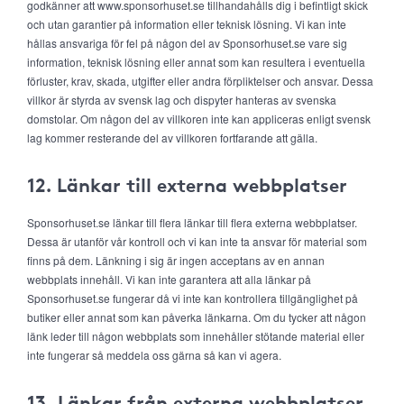
godkänner att www.sponsorhuset.se tillhandahålls dig i befintligt skick
och utan garantier på information eller teknisk lösning. Vi kan inte
hållas ansvariga för fel på någon del av Sponsorhuset.se vare sig
information, teknisk lösning eller annat som kan resultera i eventuella
förluster, krav, skada, utgifter eller andra förpliktelser och ansvar. Dessa
villkor är styrda av svensk lag och dispyter hanteras av svenska
domstolar. Om någon del av villkoren inte kan appliceras enligt svensk
lag kommer resterande del av villkoren fortfarande att gälla.
12. Länkar till externa webbplatser
Sponsorhuset.se länkar till flera länkar till flera externa webbplatser.
Dessa är utanför vår kontroll och vi kan inte ta ansvar för material som
finns på dem. Länkning i sig är ingen acceptans av en annan
webbplats innehåll. Vi kan inte garantera att alla länkar på
Sponsorhuset.se fungerar då vi inte kan kontrollera tillgänglighet på
butiker eller annat som kan påverka länkarna. Om du tycker att någon
länk leder till någon webbplats som innehåller stötande material eller
inte fungerar så meddela oss gärna så kan vi agera.
13. Länkar från externa webbplatser