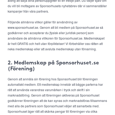
aldrig att sälja dina personuppgifter till en tredje part. Du väljer själv om
du vill bli mottagare av Sponsorhusets nyhetsbrev där vi sammanställer
kampanjer från våra partners.
Följande allmänna villkor gäller för användning av
www.sponsorhuset.se. Genom att bli medlem på Sponsorhuset.se så
godkänner och accepterar du [fysisk eller juridisk person] som
användare de allmänna villkoren för Sponsorhuset.se. Medlemskapet
är helt GRATIS och helt utan förpliktelser! Vi förbehåller oss rätten att
neka medlemskap eller att avsluta medlemskap utan förvarning.
2. Medlemskap på Sponsorhuset.se
(Förening)
Genom att anmäla sin förening hos Sponsorhuset blir föreningen
automatiskt medlem. Ett medlemskap innebär att bägge parterna har
rätt att använda varandras varumärken i tryck och skrift i sin
marknadsföring. Genom att föreningen aktiveras på Sponsorhuset
godkänner föreningen att de kan synas och marknadsföras tillsammans
med alla de partners som Sponsorhuset väljer att samarbeta med.
Sponsorhuset äger rätt att skänka pengar till föreningen via olika