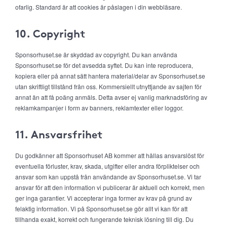
ofarlig. Standard är att cookies är påslagen i din webbläsare.
10. Copyright
Sponsorhuset.se är skyddad av copyright. Du kan använda
Sponsorhuset.se för det avsedda syftet. Du kan inte reproducera,
kopiera eller på annat sätt hantera material/delar av Sponsorhuset.se
utan skriftligt tillstånd från oss. Kommersiellt utnyttjande av sajten för
annat än att få poäng anmäls. Detta avser ej vanlig marknadsföring av
reklamkampanjer i form av banners, reklamtexter eller loggor.
11. Ansvarsfrihet
Du godkänner att Sponsorhuset AB kommer att hållas ansvarslöst för
eventuella förluster, krav, skada, utgifter eller andra förpliktelser och
ansvar som kan uppstå från användande av Sponsorhuset.se. Vi tar
ansvar för att den information vi publicerar är aktuell och korrekt, men
ger inga garantier. Vi accepterar inga former av krav på grund av
felaktig information. Vi på Sponsorhuset.se gör allt vi kan för att
tillhanda exakt, korrekt och fungerande teknisk lösning till dig. Du