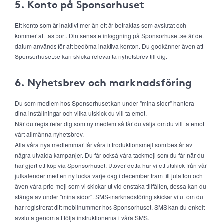
5. Konto på Sponsorhuset
Ett konto som är inaktivt mer än ett år betraktas som avslutat och
kommer att tas bort. Din senaste inloggning på Sponsorhuset.se är det
datum används för att bedöma inaktiva konton. Du godkänner även att
Sponsorhuset.se kan skicka relevanta nyhetsbrev till dig.
6. Nyhetsbrev och marknadsföring
Du som medlem hos Sponsorhuset kan under "mina sidor" hantera
dina inställningar och vilka utskick du vill ta emot.
När du registrerar dig som ny medlem så får du välja om du vill ta emot
vårt allmänna nyhetsbrev.
Alla våra nya medlemmar får våra introduktionsmejl som består av
några utvalda kampanjer. Du får också våra tackmejl som du får när du
har gjort ett köp via Sponsorhuset. Utöver detta har vi ett utskick från vår
julkalender med en ny lucka varje dag i december fram till julafton och
även våra prio-mejl som vi skickar ut vid enstaka tillfällen, dessa kan du
stänga av under "mina sidor". SMS-marknadsföring skickar vi ut om du
har registrerat ditt mobilnummer hos Sponsorhuset. SMS kan du enkelt
avsluta genom att följa instruktionerna i våra SMS.