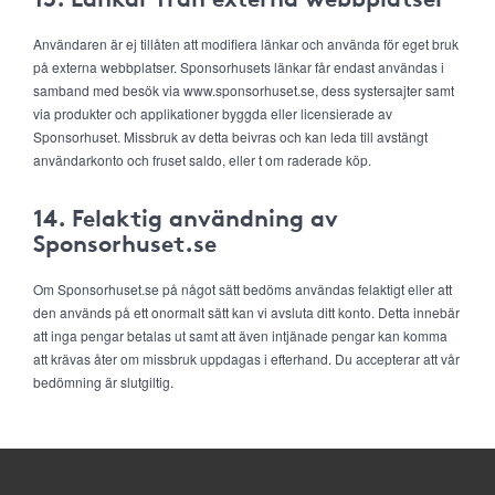
Användaren är ej tillåten att modifiera länkar och använda för eget bruk
på externa webbplatser. Sponsorhusets länkar får endast användas i
samband med besök via www.sponsorhuset.se, dess systersajter samt
via produkter och applikationer byggda eller licensierade av
Sponsorhuset. Missbruk av detta beivras och kan leda till avstängt
användarkonto och fruset saldo, eller t om raderade köp.
14. Felaktig användning av
Sponsorhuset.se
Om Sponsorhuset.se på något sätt bedöms användas felaktigt eller att
den används på ett onormalt sätt kan vi avsluta ditt konto. Detta innebär
att inga pengar betalas ut samt att även intjänade pengar kan komma
att krävas åter om missbruk uppdagas i efterhand. Du accepterar att vår
bedömning är slutgiltig.