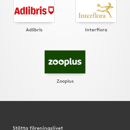
Adlibris
Interflora
Zooplus
Stötta föreningslivet