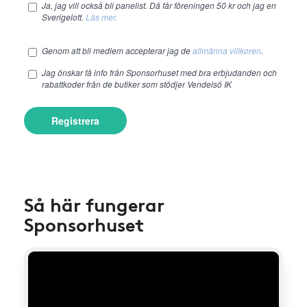
Ja, jag vill också bli panelist. Då får föreningen 50 kr och jag en
Sverigelott.
Läs mer.
Genom att bli medlem accepterar jag de
allmänna villkoren
.
Jag önskar få info från Sponsorhuset med bra erbjudanden och
rabattkoder från de butiker som stödjer Vendelsö IK
Registrera
Så här fungerar
Sponsorhuset