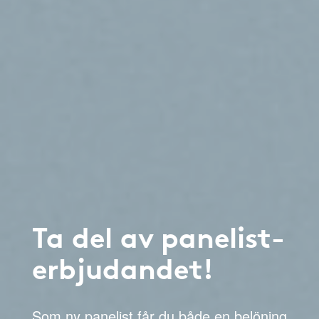
Ta del av panelist-
erbjudandet!
Som ny panelist får du både en belöning