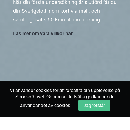
När din första undersökning är slutförd får du
din Sverigelott inom kort via mail, och
samtidigt sätts 50 kr in till din förening.
Läs mer om våra villkor här.
Vi använder cookies för att förbättra din upplevelse på
Sponsorhuset. Genom att fortsätta godkänner du
användandet av cookies.
Jag förstår