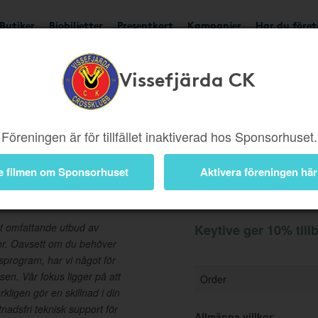
Butiker
Biobiljetter
Presentkort
Kampanjer
Har du före
Vissefjärda CK
Ger 10%
Besök butik
Föreningen är för tillfället inaktiverad hos Sponsorhuset.
e filmen om Sponsorhuset
Aktivera föreningen här
Information
ett omfattande utbud av
Keytive ger 10% till
ser. Oavsett om du behöver
usprogram, har vi något för
tsen. Vår fokus ligger på att
Order
ligen gör en skillnad i din
adsfri teknisk support för
Allmänna villkor
: