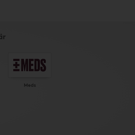
är
Meds