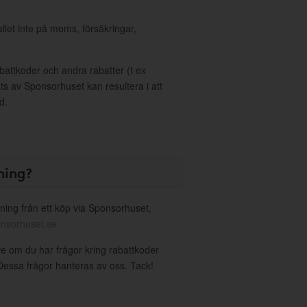
allet inte på moms, försäkringar,
ttkoder och andra rabatter (t ex
s av Sponsorhuset kan resultera i att
d.
ning?
ning från ett köp via Sponsorhuset,
nsorhuset.se
ive om du har frågor kring rabattkoder
. Dessa frågor hanteras av oss. Tack!