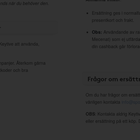
l hands när du behöver den.
Ersättning ges i normalf
presentkort och frakt.
r
Obs:
Användande av raba
Mecenat) som ej utfärdat
 Keytive att använda,
din cashback går förlora
ampanjer. Återkom gärna
ttkoder och bra
Frågor om ersätt
Om du har frågor om ersätt
vänligen kontakta
info@spo
OBS
: Kontakta aldrig Keyt
eller ersättning på ett köp