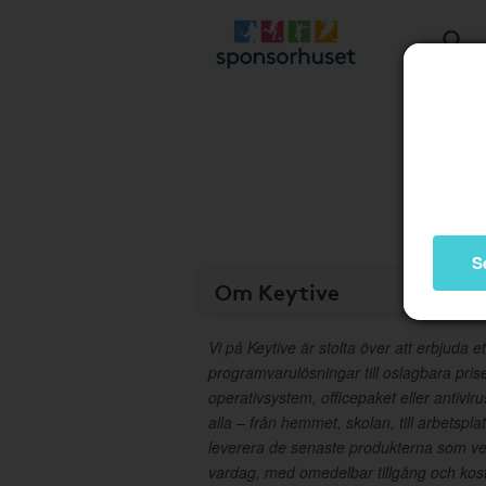
S
Om Keytive
Vi på Keytive är stolta över att erbjuda 
programvarulösningar till oslagbara pri
operativsystem, officepaket eller antivir
alla – från hemmet, skolan, till arbetspla
leverera de senaste produkterna som verk
vardag, med omedelbar tillgång och kostn