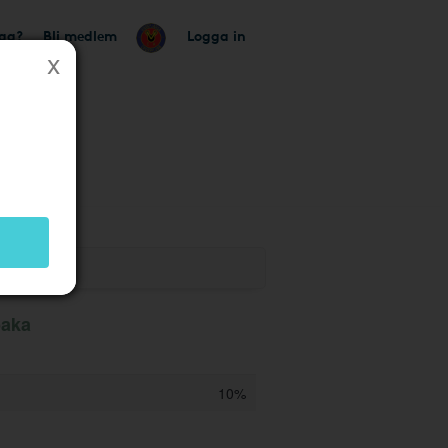
tag?
Bli medlem
Logga in
baka
10%