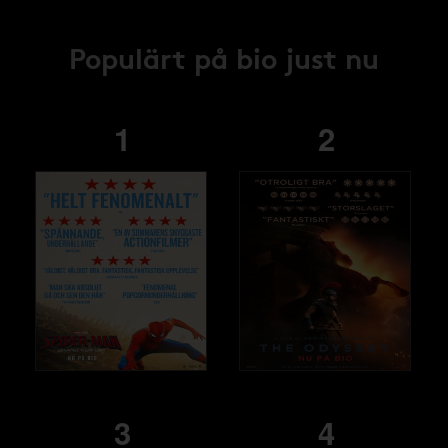
Populärt på bio just nu
1
2
3
4