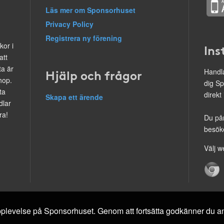
Läs mer om Sponsorhuset
Privacy Policy
Registrera ny förening
kor i
Ins
att
ta är
Hjälp och frågor
Handla
hop.
dig Sp
ta
direkt
Skapa ett ärende
dlar
ra!
Du på
besöke
Välj w
 upplevelse på Sponsorhuset. Genom att fortsätta godkänner du