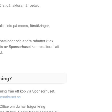
örst då fakturan är betald.
allet inte på moms, försäkringar,
ttkoder och andra rabatter (t ex
s av Sponsorhuset kan resultera i att
d.
ning?
ning från ett köp via Sponsorhuset,
nsorhuset.se
Office om du har frågor kring