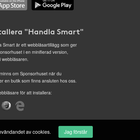
tallera "Handla Smart"
 Smart är ett webbläsartillägg som ger
onsorhuset i en minifierad version,
 i webbläsaren.
minns om Sponsorhuset när du
r en butik som finns ansluten hos oss.
ebbläsare för att installera:
 användandet av cookies.
Jag förstår