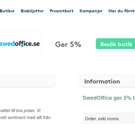
Butiker
Biobiljetter
Presentkort
Kampanjer
Har du före
Ger 5%
Besök butik
Information
SwedOffice ger 5% t
tet till bra priser. Vi
rett sortiment med allt från
Order, exkl moms