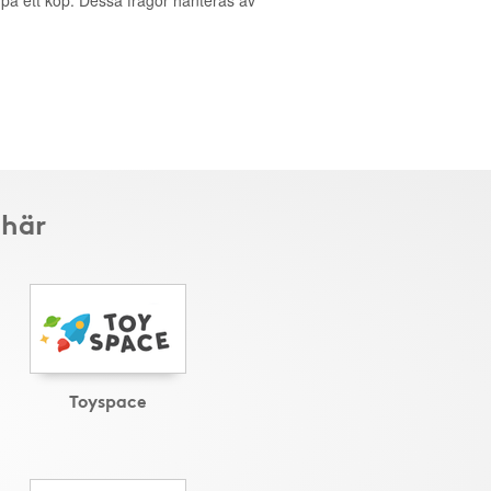
g på ett köp. Dessa frågor hanteras av
 här
Toyspace