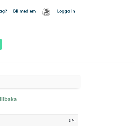
tag?
Bli medlem
Logga in
illbaka
5%