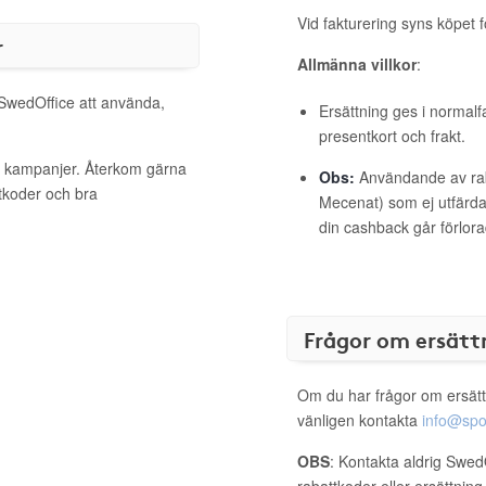
Vid fakturering syns köpet f
r
Allmänna villkor
:
 SwedOffice att använda,
Ersättning ges i normalf
presentkort och frakt.
va kampanjer. Återkom gärna
Obs:
Användande av raba
ttkoder och bra
Mecenat) som ej utfärdat
din cashback går förlora
Frågor om ersätt
Om du har frågor om ersätt
vänligen kontakta
info@spo
OBS
: Kontakta aldrig Swed