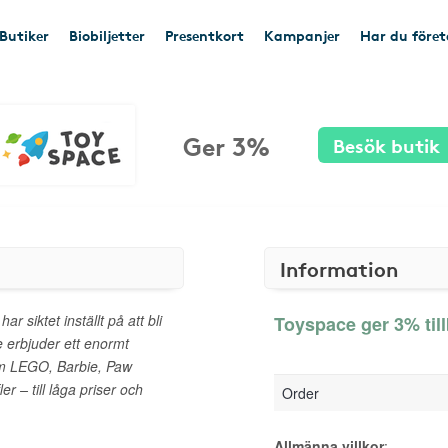
Butiker
Biobiljetter
Presentkort
Kampanjer
Har du före
Ger 3%
Besök butik
Information
 siktet inställt på att bli
Toyspace ger 3% til
e erbjuder ett enormt
m LEGO, Barbie, Paw
 – till låga priser och
Order
Allmänna villkor
: