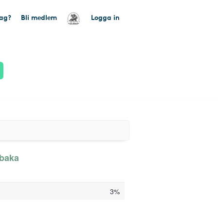
tag?
Bli medlem
Logga in
lbaka
3%