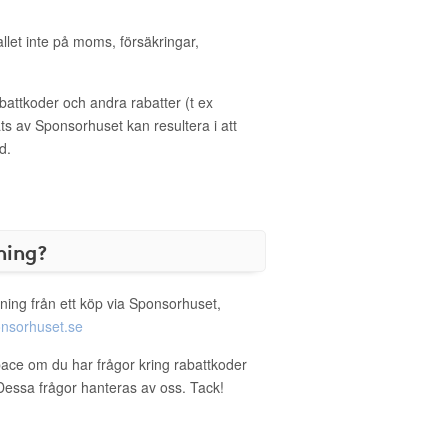
allet inte på moms, försäkringar,
ttkoder och andra rabatter (t ex
s av Sponsorhuset kan resultera i att
d.
ning?
ning från ett köp via Sponsorhuset,
nsorhuset.se
pace om du har frågor kring rabattkoder
. Dessa frågor hanteras av oss. Tack!