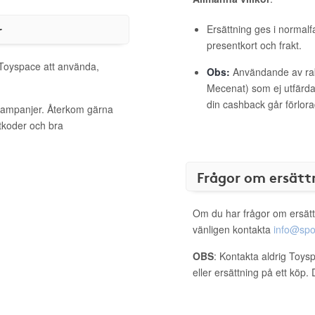
r
Ersättning ges i normalf
presentkort och frakt.
l Toyspace att använda,
Obs:
Användande av raba
Mecenat) som ej utfärdat
din cashback går förlora
 kampanjer. Återkom gärna
ttkoder och bra
Frågor om ersätt
Om du har frågor om ersätt
vänligen kontakta
info@spo
OBS
: Kontakta aldrig Toys
eller ersättning på ett köp