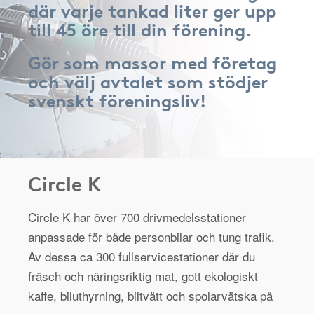
där varje tankad liter ger upp
till 45 öre till din förening.
Gör som massor med företag
och välj avtalet som stödjer
svenskt föreningsliv!
Circle K
Circle K har över 700 drivmedelsstationer
anpassade för både personbilar och tung trafik.
Av dessa ca 300 fullservicestationer där du
fräsch och näringsriktig mat, gott ekologiskt
kaffe, biluthyrning, biltvätt och spolarvätska på