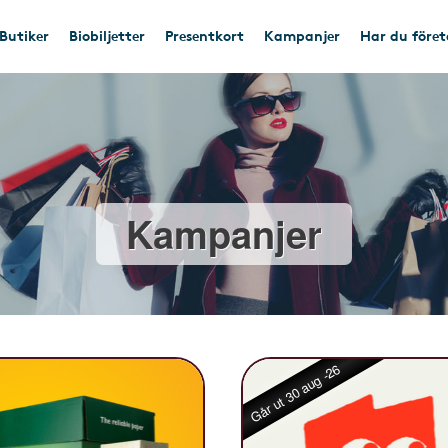
Butiker
Biobiljetter
Presentkort
Kampanjer
Har du före
Kampanjer
Går ut 30 aug -26