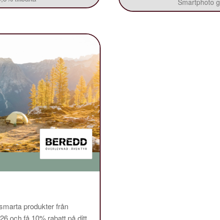
Smartphoto ge
 smarta produkter från
och få 10% rabatt på ditt