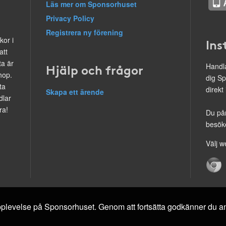
Läs mer om Sponsorhuset
Privacy Policy
Registrera ny förening
kor i
Ins
att
ta är
Hjälp och frågor
Handla
hop.
dig Sp
ta
direkt
Skapa ett ärende
dlar
ra!
Du på
besöke
Välj w
 upplevelse på Sponsorhuset. Genom att fortsätta godkänner du