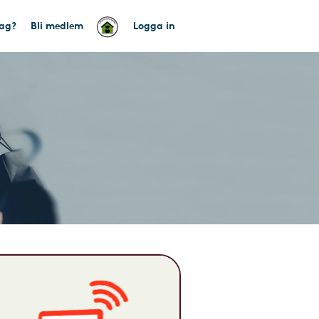
tag?
Bli medlem
Logga in