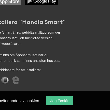
tallera "Handla Smart"
 Smart är ett webbläsartillägg som ger
onsorhuset i en minifierad version,
 i webbläsaren.
minns om Sponsorhuset när du
r en butik som finns ansluten hos oss.
ebbläsare för att installera:
 användandet av cookies.
Jag förstår