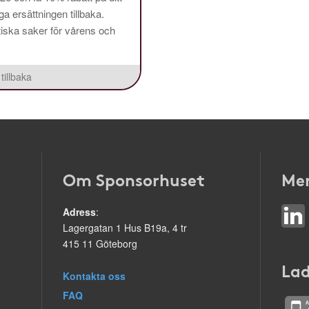
a ersättningen tillbaka.
aktiska saker för vårens och
tillbaka
Om Sponsorhuset
Mer
Adress
:
Lagergatan 1 Hus B19a, 4 tr
415 11 Göteborg
Lad
Kontakta oss
FAQ