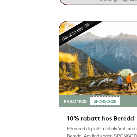
Går ut 31 dec -26
RABATTKOD
SPONSOR26
10% rabatt hos Beredd
Förbered dig inför utehalvåret med
Beredd. Använd koden SPONSOR26 