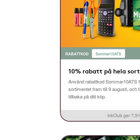
RABATTKOD
Sommar10ATS
10% rabatt på hela sor
Använd rabattkod Sommar10ATS fö
sortimentet fram till 9 augusti, och 
tillbaka på ditt köp.
inkClub ger 7,5%