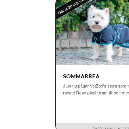
Går ut 20 aug -26
SOMMARREA
Just nu pågår VetZoo's stora somm
rabatt! Rean pågår fram till och m
VetZoo ger upp till 