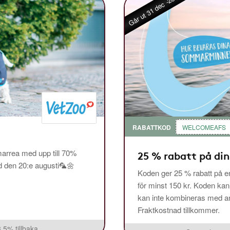
Går ut 31 dec -26
RABATTKOD
WELCOMEAFS
arrea med upp till 70%
25 % rabatt på din
ed den 20:e augusti🦜🌼
Koden ger 25 % rabatt på en
för minst 150 kr. Koden ka
kan inte kombineras med and
Fraktkostnad tillkommer.
3,5% tillbaka