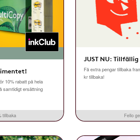
JUST NU: Tillfällig
Få extra pengar tillbaka fra
timentet!
kr tillbaka!
r 10% rabatt på hela
få samtidigt ersättning
 tillbaka
Fello ge