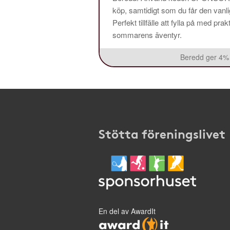
köp, samtidigt som du får den vanlig
Perfekt tillfälle att fylla på med pr
sommarens äventyr.
Beredd ger 4% 
Stötta föreningslivet
En del av AwardIt