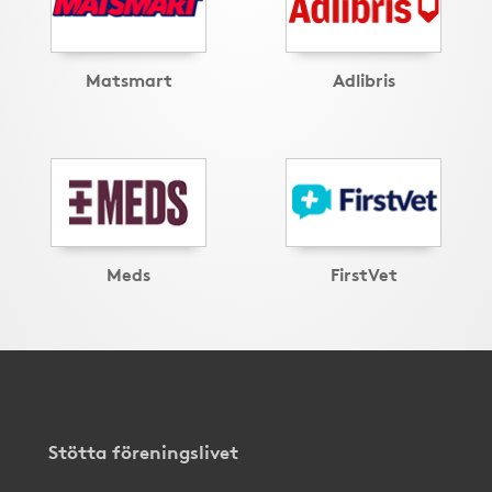
Matsmart
Adlibris
Meds
FirstVet
Stötta föreningslivet