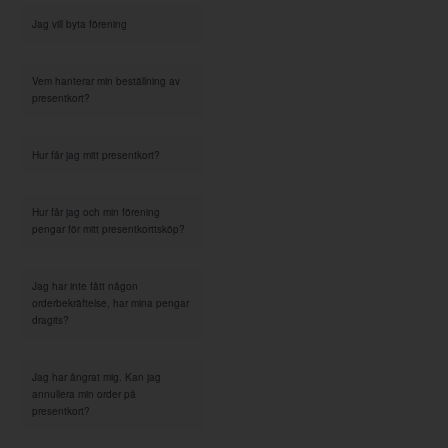
Jag vill byta förening
Vem hanterar min beställning av
presentkort?
Hur får jag mitt presentkort?
Hur får jag och min förening
pengar för mitt presentkorttsköp?
Jag har inte fått någon
orderbekräftelse, har mina pengar
dragits?
Jag har ångrat mig. Kan jag
annullera min order på
presentkort?