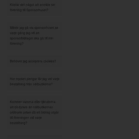
Kostar det något att anmäla sin
förening till Sponsorhuset?
Måste jag gå via sponsorhuset.se
varje gång jag vill att
sponsorbidraget ska gå till min
förening?
Behöver jag acceptera cookies?
Hur mycket pengar får jag vid varje
beställning från nätbutikerna?
Kommer varorna eller tjänsterna
att bli dyrare än nätbutikernas
ordinarie priser då ett bidrag utgår
till föreningen vid varje
beställning?