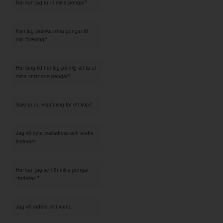
När kan jag ta ut mina pengar?
Kan jag skänka mina pengar till
min förening?
Hur lång tid har jag på mig att ta ut
mina intjänade pengar?
Saknar du ersättning för ett köp?
Jag vill byta mailadress och ändra
lösenord
Hur kan jag se när mina pengar
"förfaller"?
Jag vill radera mitt konto