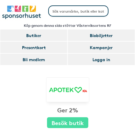
Köp genom denna sida stöttar Västerviksortens RF
Butiker
Biobiljetter
Presentkort
Kampanjer
Bli medlem
Logga in
Ger 2%
Besök butik