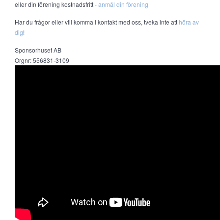
eller din förening kostnadsfritt -
anmäl din förening
Har du frågor eller vill komma i kontakt med oss, tveka inte att
höra av
dig
!
Sponsorhuset AB
Orgnr: 556831-3109