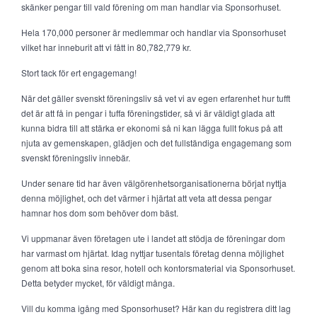
skänker pengar till vald förening om man handlar via Sponsorhuset.
Hela 170,000 personer är medlemmar och handlar via Sponsorhuset
vilket har inneburit att vi fått in 80,782,779 kr.
Stort tack för ert engagemang!
När det gäller svenskt föreningsliv så vet vi av egen erfarenhet hur tufft
det är att få in pengar i tuffa föreningstider, så vi är väldigt glada att
kunna bidra till att stärka er ekonomi så ni kan lägga fullt fokus på att
njuta av gemenskapen, glädjen och det fullständiga engagemang som
svenskt föreningsliv innebär.
Under senare tid har även välgörenhetsorganisationerna börjat nyttja
denna möjlighet, och det värmer i hjärtat att veta att dessa pengar
hamnar hos dom som behöver dom bäst.
Vi uppmanar även företagen ute i landet att stödja de föreningar dom
har varmast om hjärtat. Idag nyttjar tusentals företag denna möjlighet
genom att boka sina resor, hotell och kontorsmaterial via Sponsorhuset.
Detta betyder mycket, för väldigt många.
Vill du komma igång med Sponsorhuset? Här kan du registrera ditt lag