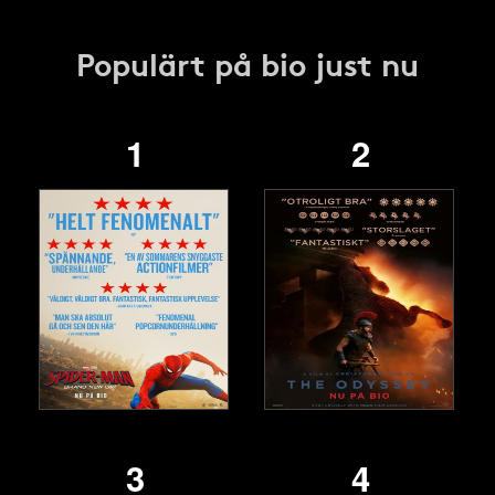
Populärt på bio just nu
1
2
3
4