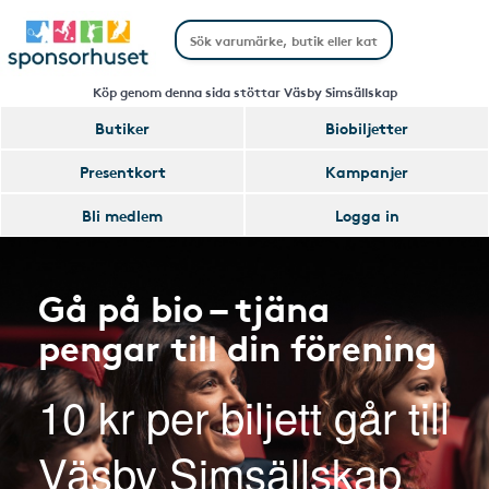
Köp genom denna sida stöttar Väsby Simsällskap
Butiker
Biobiljetter
Presentkort
Kampanjer
Bli medlem
Logga in
Gå på bio – tjäna
pengar till din förening
10 kr per biljett går till
Väsby Simsällskap