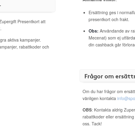
r
Ersättning ges i normalf
presentkort och frakt.
Zupergift Presentkort att
.
Obs:
Användande av raba
Mecenat) som ej utfärdat
ågra aktiva kampanjer.
din cashback går förlora
kampanjer, rabattkoder och
Frågor om ersätt
Om du har frågor om ersätt
vänligen kontakta
info@spo
OBS
: Kontakta aldrig Zuper
rabattkoder eller ersättnin
oss. Tack!