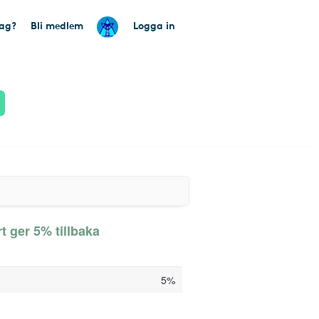
tag?
Bli medlem
Logga in
t ger 5% tillbaka
5%