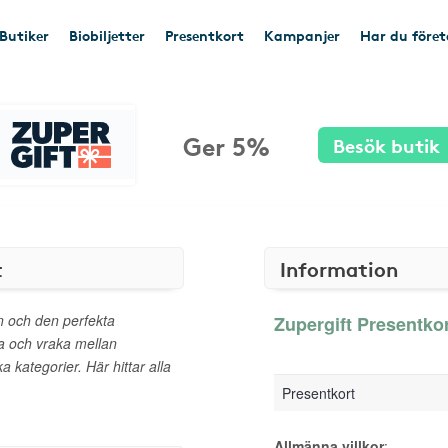
Butiker
Biobiljetter
Presentkort
Kampanjer
Har du före
Ger 5%
Besök butik
t
Information
len och den perfekta
Zupergift Presentkor
a och vraka mellan
kategorier. Här hittar alla
Presentkort
Allmänna villkor
: